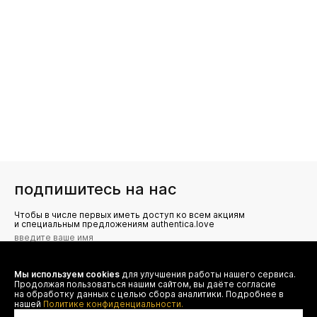
подпишитесь на нас
Чтобы в числе первых иметь доступ ко всем акциям
и специальным предложениям authentica.love
Мы используем cookies
для улучшения работы нашего сервиса.
Я даю согласие на сбор, обработку и хранение моих
Продолжая пользоваться нашим сайтом, вы даёте согласие
персональных данных (имя, email, телефон) для получения
рекламных и информационных рассылок от ООО 'БТ
на обработку данных с целью сбора аналитики. Подробнее в
Юнайтед', а также ознакомлен(а) с
нашей
Политике конфиденциальности.
Политикой конфиденциальности