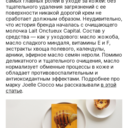
самых главных ролей в уходе за кожей: без
тщательного удаления загрязнений с ее
поверхности никакой дорогой крем не
сработает должным образом. Неудивительно,
что история бренда началась с очищающего
молочка Lait Onctueux Capital. Состав у
средства — как у уходового: масло жожоба,
масло сладкого миндаля, витамины Е и F,
экстракты хвоща полевого, календулы,
арники, эфирное масло семян нероли. Помимо
деликатного и тщательного очищения, масло
нормализует обменные процессы в коже и
обладает противовоспалительным и
антиоксидантным эффектами. Подробнее про
марку Joelle Ciocco мы рассказывали
в этой
статье
.