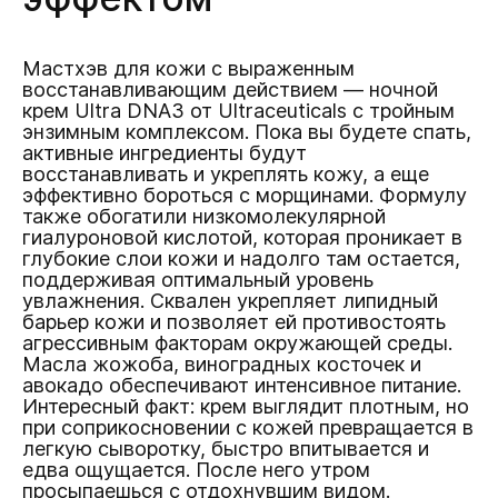
Мастхэв для кожи с выраженным
восстанавливающим действием — ночной
крем Ultra DNA3 от Ultraceuticals с тройным
энзимным комплексом. Пока вы будете спать,
активные ингредиенты будут
восстанавливать и укреплять кожу, а еще
эффективно бороться с морщинами. Формулу
также обогатили низкомолекулярной
гиалуроновой кислотой, которая проникает в
глубокие слои кожи и надолго там остается,
поддерживая оптимальный уровень
увлажнения. Сквален укрепляет липидный
барьер кожи и позволяет ей противостоять
агрессивным факторам окружающей среды.
Масла жожоба, виноградных косточек и
авокадо обеспечивают интенсивное питание.
Интересный факт: крем выглядит плотным, но
при соприкосновении с кожей превращается в
легкую сыворотку, быстро впитывается и
едва ощущается. После него утром
просыпаешься с отдохнувшим видом.