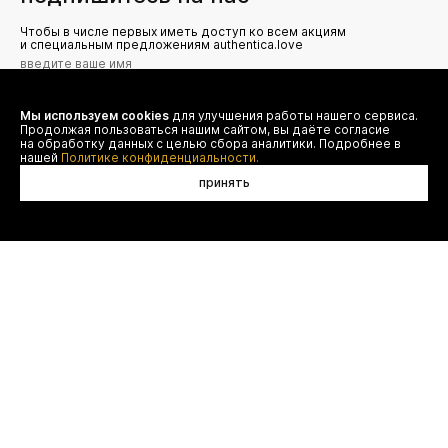
Чтобы в числе первых иметь доступ ко всем акциям
и специальным предложениям authentica.love
Мы используем cookies
для улучшения работы нашего сервиса.
Я даю согласие на сбор, обработку и хранение моих
Продолжая пользоваться нашим сайтом, вы даёте согласие
персональных данных (имя, email, телефон) для получения
рекламных и информационных рассылок от ООО 'БТ
на обработку данных с целью сбора аналитики. Подробнее в
Юнайтед', а также ознакомлен(а) с
нашей
Политике конфиденциальности.
Политикой конфиденциальности
принять
договор оферты
(495) 777-20-90
оплата
(800) 777-20-90
доставка
shop@authentica.love
возврат
режим работы: с 10:00 до 19:00
программа лояльности
пн - пт
контакты
отследить заказ
конфиденциальность
FAQ