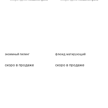
флюид матирующий
крем-корректор
к
л
скоро в продаже
скоро в продаже
с