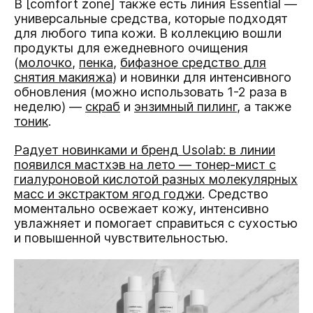
В [comfort zone] также есть линия Essential —
универсальные средства, которые подходят
для любого типа кожи. В коллекцию вошли
продукты для ежедневного очищения
(
молочко
,
пенка
,
бифазное средство для
снятия макияжа
) и новинки для интенсивного
обновления (можно использовать 1-2 раза в
неделю) —
скраб
и
энзимный пилинг
, а также
тоник
.
Радует новинками и бренд Usolab: в линии
появился мастхэв на лето — тонер-мист с
гиалуроновой кислотой разных молекулярных
масс и экстрактом ягод годжи
. Средство
моментально освежает кожу, интенсивно
увлажняет и помогает справиться с сухостью
и повышенной чувствительностью.