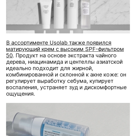
В ассортименте Usolab также появился
матирующий крем с высоким SPF-фильтром
50
. Продукт на основе экстракта чайного
дерева, ниацинамида и центеллы азиатской
идеально подходит для жирной,
комбинированной и склонной к акне коже: он
регулирует выработку себума, купирует
воспаления, устраняет зуд и дискомфортные
ощущения.