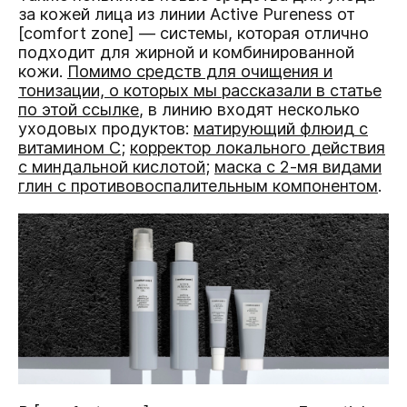
за кожей лица из линии Active Pureness от
[comfort zone] — системы, которая отлично
подходит для жирной и комбинированной
кожи.
Помимо средств для очищения и
тонизации, о которых мы рассказали в статье
по этой ссылке
, в линию входят несколько
уходовых продуктов:
матирующий флюид с
витамином С
;
корректор локального действия
с миндальной кислотой
;
маска с 2-мя видами
глин с противовоспалительным компонентом
.