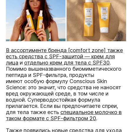
В ассортименте бренда [comfort zone] также
есть средства с SPF-защитой — крем для
лица
и
отдельно крем для тела с SPF30
.
Помимо вышеназванного биомиметического
пептида и SPF-фильтра, продукты
имеют особую формулу Conscious Skin
Science: это значит, что средства не наносят
вред окружающей среде, в том числе и
водной. Суперводостойкая формула
прилагается. Если вы предпочитаете спреи,
для тела также есть
специальное молочко в
таком формате с SPF-фильтром 20
.
Также появились новые средства для ухода