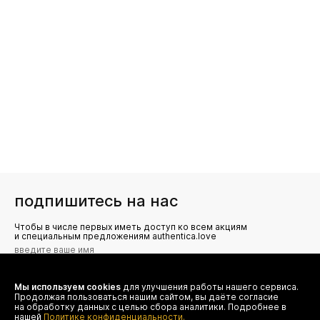
подпишитесь на нас
Чтобы в числе первых иметь доступ ко всем акциям
и специальным предложениям authentica.love
Мы используем cookies
для улучшения работы нашего сервиса.
Я даю согласие на сбор, обработку и хранение моих
Продолжая пользоваться нашим сайтом, вы даёте согласие
персональных данных (имя, email, телефон) для получения
рекламных и информационных рассылок от ООО 'БТ
на обработку данных с целью сбора аналитики. Подробнее в
Юнайтед', а также ознакомлен(а) с
нашей
Политике конфиденциальности.