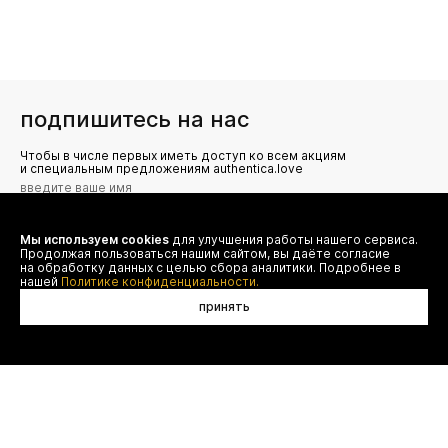
подпишитесь на нас
Чтобы в числе первых иметь доступ ко всем акциям
и специальным предложениям authentica.love
Мы используем cookies
для улучшения работы нашего сервиса.
Я даю согласие на сбор, обработку и хранение моих
Продолжая пользоваться нашим сайтом, вы даёте согласие
персональных данных (имя, email, телефон) для получения
рекламных и информационных рассылок от ООО 'БТ
на обработку данных с целью сбора аналитики. Подробнее в
Юнайтед', а также ознакомлен(а) с
нашей
Политике конфиденциальности.
Политикой конфиденциальности
принять
договор оферты
(495) 777-20-90
оплата
(800) 777-20-90
доставка
shop@authentica.love