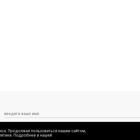
са. Продолжая пользоваться нашим сайтом,
Я даю согласие на сбор, обработку и хранение моих персональных
литики. Подробнее в нашей
информационных рассылок от ООО 'БТ Юнайтед', а также ознаком