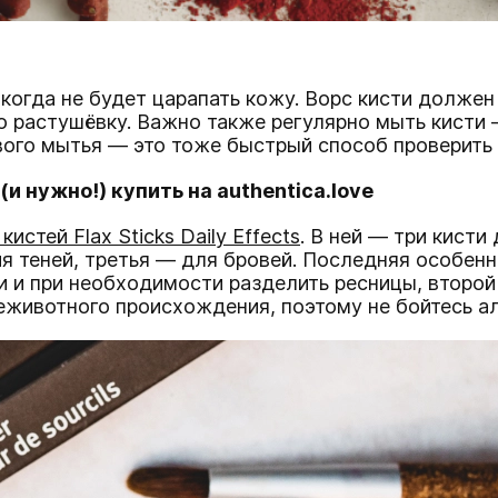
огда не будет царапать кожу. Ворс кисти должен 
ю растушёвку. Важно также регулярно мыть кисти
рвого мытья — это тоже быстрый способ проверить
 нужно!) купить на authentica.love
истей Flax Sticks Daily Effects
. В ней — три кист
я теней, третья — для бровей. Последняя особенн
и и при необходимости разделить ресницы, второ
еживотного происхождения, поэтому не бойтесь ал