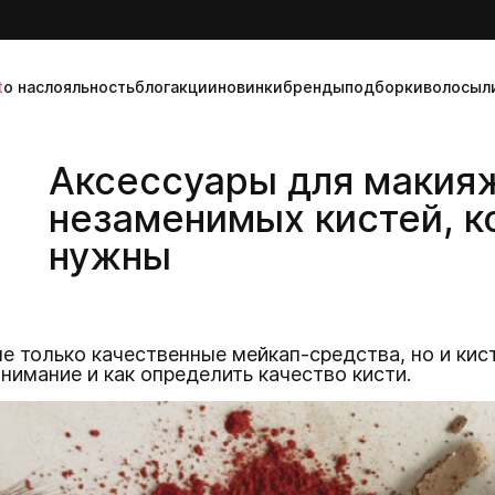
t
о нас
лояльность
блог
акции
новинки
бренды
подборки
волосы
л
Аксессуары для макияж
незаменимых кистей, к
нужны
не только качественные мейкап-средства, но и кис
нимание и как определить качество кисти.