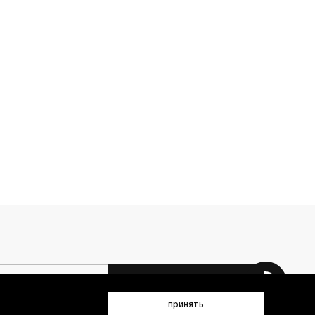
 данных (имя, email, телефон) для получения рекламных и
принять
лен(а) с
Политикой конфиденциальности