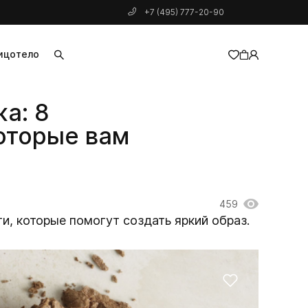
+7 (495) 777-20-90
ицо
тело
добавлен в корзину
а: 8
оторые вам
459
ти, которые помогут создать яркий образ.