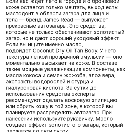
Если вас ждет лето в городе и о бронзовой
коже остается только мечтать, выход есть:
мастодонт в области загара для лица и
тела —
бренд James Read
— выпускает
прекрасные автозагары. Это средства,
которые не только обеспечивают золотистый
загар, но и дают хороший уходовый эффект.
Если вы ищите именно масло,
подойдет
Coconut Dry Oil Tan Body
. У него
текстура легкой прозрачной эмульсии — оно
моментально высыхает на коже. В составе
такие мощные увлажняющие компоненты, как
масла кокоса и семян жожоба, алоэ вера,
экстракты водорослей и огурца и
гиалуроновая кислота. За сутки до
использования средства эксперты
рекомендуют сделать восковую эпиляцию
или сбрить кожу в той зоне, в которой вы
планируете распределять автозагар. При
нанесении используйте рукавичку. Масло
создает эффект золотистого загара, который
держится до пяти суток.