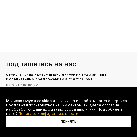
подпишитесь на нас
Чтобы в числе первых иметь доступ ко всем акциям
и специальным предложениям authentica.love
Мы используем cookies
для улучшения работы нашего сервиса.
Я даю согласие на сбор, обработку и хранение моих
Продолжая пользоваться нашим сайтом, вы даёте согласие
персональных данных (имя, email, телефон) для получения
рекламных и информационных рассылок от ООО 'БТ
на обработку данных с целью сбора аналитики. Подробнее в
Юнайтед', а также ознакомлен(а) с
нашей
Политике конфиденциальности.
Политикой конфиденциальности
принять