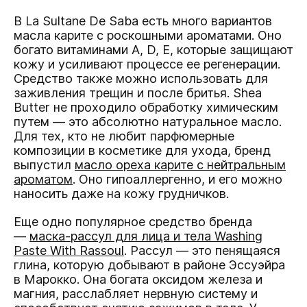
В La Sultane De Saba есть много вариантов
масла карите с роскошными ароматами. Оно
богато витаминами A, D, E, которые защищают
кожу и усиливают процессе ее регенерации.
Средство также можно использовать для
заживления трещин и после бритья. Shea
Butter не проходило обработку химическим
путем — это абсолютно натуральное масло.
Для тех, кто не любит парфюмерные
композиции в косметике для ухода, бренд
выпустил
масло ореха карите с нейтральным
ароматом
. Оно гипоаллергенно, и его можно
наносить даже на кожу грудничков.
Еще одно популярное средство бренда
—
маска-рассул для лица и тела Washing
Paste With Rassoul
. Рассул — это пенящаяся
глина, которую добывают в районе Эссуэйра
в Марокко. Она богата оксидом железа и
магния, расслабляет нервную систему и