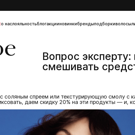
t
о нас
лояльность
блог
акции
новинки
бренды
подборки
волосы
л
ое
Вопрос эксперту: 
смешивать средст
с соляным спреем или текстурирующую смолу с к
ксовать, даем скидку 20% на эти продукты — и, к