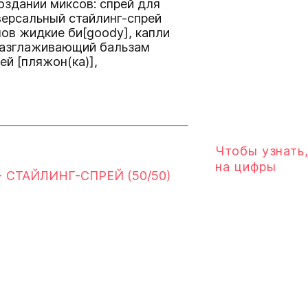
оздании миксов: cпрей для
версальный стайлинг-спрей
нов
жидкие би[goody]
, капли
разглаживающий бальзам
рей
[пляжон(ка)]
,
Чтобы узнать,
на цифры
 СТАЙЛИНГ-СПРЕЙ (50/50)