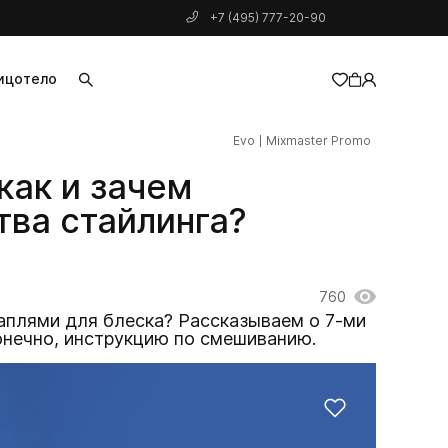
+7 (495) 777-20-90
ицо
тело
Evo
Mixmaster Promo
добавлен в корзину
как и зачем
ва стайлинга?
760
аплями для блеска? Рассказываем о 7-ми
онечно, инструкцию по смешиванию.