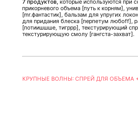
7 продуктов,
которые используются при с
прикорневого объема
[путь к корням]
, уни
[mr.фантастик]
, бальзам для упругих локо
для придания блеска
[перпетум любоff]
, 
[потиишшше, тигррр]
, текстурирующий сп
текстурирующую смолу
[гангста-захват]
.
КРУПНЫЕ ВОЛНЫ: СПРЕЙ ДЛЯ ОБЪЕМА +