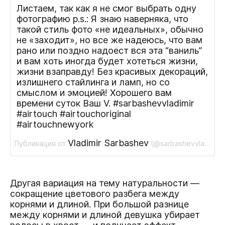
Листаем, так как я не смог выбрать одну
фотографию p.s.: Я знаю наверняка, что
такой стиль фото «не идеальных», обычно
не «заходит», но все же надеюсь, что вам
рано или поздно надоест вся эта “ваниль”
и вам хоть иногда будет хотеться жизни,
жизни взаправду! Без красивых декораций,
излишнего стайлинга и ламп, но со
смыслом и эмоцией! Хорошего вам
времени суток Ваш V. #sarbashevvladimir
#airtouch #airtouchoriginal
#airtouchnewyork
Vladimir Sarbashev
Публикация от
(@sarbashevvladimir)
Другая вариация на тему натуральности —
сокращение цветового разбега между
корнями и длиной. При большой разнице
между корнями и длиной девушка убирает