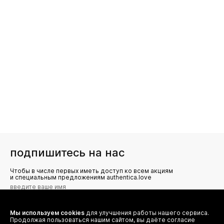
подпишитесь на нас
Чтобы в числе первых иметь доступ ко всем акциям
и специальным предложениям authentica.love
Мы используем cookies
для улучшения работы нашего сервиса.
Я даю согласие на сбор, обработку и хранение моих
Продолжая пользоваться нашим сайтом, вы даёте согласие
персональных данных (имя, email, телефон) для получения