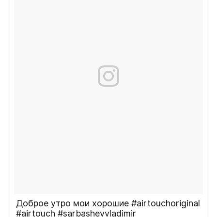
Доброе утро мои хорошие #airtouchoriginal
#airtouch #sarbashevvladimir