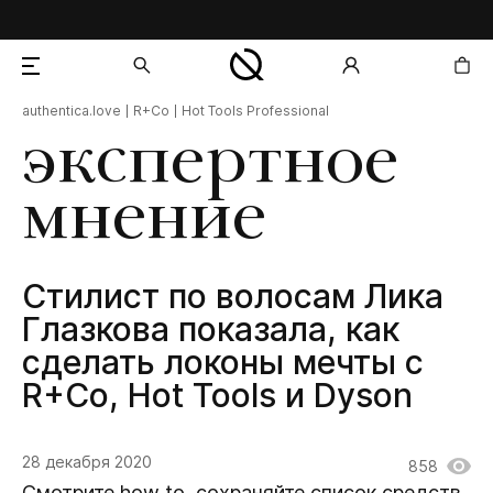
authentica.love
R+Co
Hot Tools Professional
добавлен в корзину
экспертное
мнение
Стилист по волосам Лика
Глазкова показала, как
сделать локоны мечты c
R+Co, Hot Tools и Dyson
28 декабря 2020
858
Смотрите how to, сохраняйте список средств