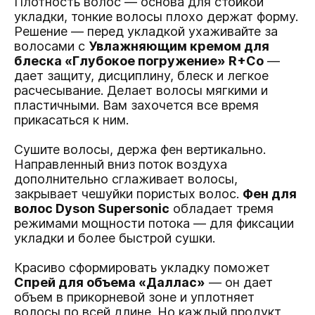
Плотность волос — основа для стойкой
укладки, тонкие волосы плохо держат форму.
Решение — перед укладкой ухаживайте за
волосами с
Увлажняющим кремом для
блеска «Глубокое погружение» R+Co
—
дает защиту, дисциплину, блеск и легкое
расчесывание. Делает волосы мягкими и
пластичными. Вам захочется все время
прикасаться к ним.
Сушите волосы, держа фен вертикально.
Направленный вниз поток воздуха
дополнительно сглаживает волосы,
закрывает чешуйки пористых волос.
Фен для
волос Dyson Supersonic
обладает тремя
режимами мощности потока — для фиксации
укладки и более быстрой сушки.
Красиво сформировать укладку поможет
Спрей для объема «Даллас»
— он дает
объем в прикорневой зоне и уплотняет
волосы по всей длине. Но каждый продукт