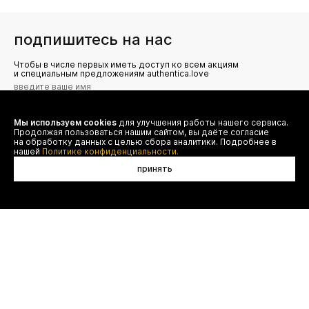
подпишитесь на нас
Чтобы в числе первых иметь доступ ко всем акциям
и специальным предложениям authentica.love
Мы используем cookies
для улучшения работы нашего сервиса.
Я даю согласие на сбор, обработку и хранение моих
Продолжая пользоваться нашим сайтом, вы даёте согласие
персональных данных (имя, email, телефон) для получения
рекламных и информационных рассылок от ООО 'БТ
на обработку данных с целью сбора аналитики. Подробнее в
Юнайтед', а также ознакомлен(а) с
нашей
Политике конфиденциальности.
Политикой конфиденциальности
принять
договор оферты
(495) 777-20-90
оплата
(800) 777-20-90
доставка
shop@authentica.love
возврат
режим работы: с 10:00 до 19:00
программа лояльности
пн - пт
контакты
отследить заказ