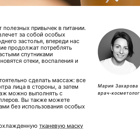
 полезных привычек в питании.
влечет за собой особых
днего застолья, впереди нас
гие продолжат потреблять
частыми спутниками
новятся отеки, воспаления и
тоятельно сделать массаж: все
Мария Захарова
тра лица в стороны, а затем
саж можно выполнять с
врач-косметолог 
ллеров. Вы также можете
ами без использования особых
о охлажденную
тканевую маску