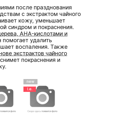
ниями после празднования
едствам с экстрактом чайного
аивает кожу, уменьшает
ой синдром и покраснения.
дерева, AHA-кислотами и
 помогает удалить
ьшает воспаления. Также
нове экстрактов чайного
снимет покраснения и
жу.
new
l.e.