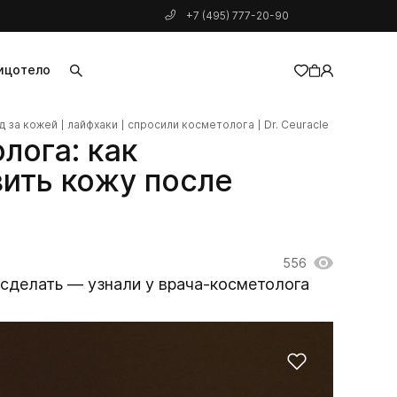
+7 (495) 777-20-90
ицо
тело
д за кожей
лайфхаки
спросили косметолога
Dr. Ceuracle
добавлен в корзину
лога: как
ить кожу после
556
о сделать — узнали у врача-косметолога