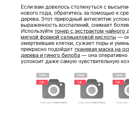
Если вам довелось столкнуться с высыпа
нового года, обратитесь за помощью к ср
дерева. Этот природный антисептик успок
выраженность воспалений, снимает болев
Используйте
тонер с экстрактом чайного 
мягкой формой салициловой кислоты
— он
омертвевшие клетки, сужает поры и умен
прекрасно подойдет
тканевая маска на ос
дерева и гинкго билоба
— она оперативно 
успокоит даже самую чувствительную ко
new
new
new
l.e.
l.e.
l.e.