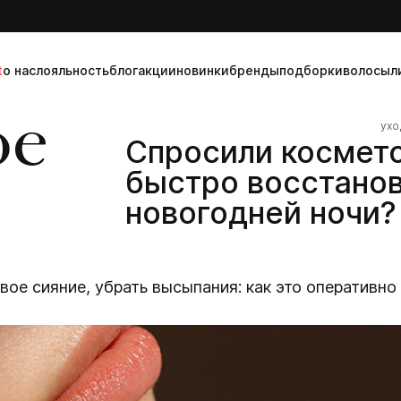
t
о нас
лояльность
блог
акции
новинки
бренды
подборки
волосы
л
ое
ухо
Спросили космето
быстро восстанов
новогодней ночи?
вое сияние, убрать высыпания: как это оперативн