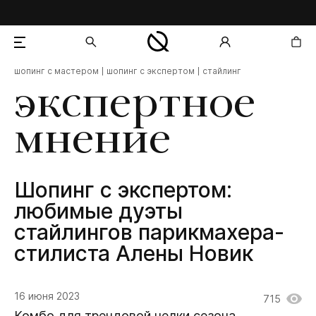
шопинг с мастером
шопинг с экспертом
стайлинг
добавлен в корзину
экспертное
мнение
Шопинг с экспертом:
любимые дуэты
стайлингов парикмахера-
стилиста Алены Новик
16 июня 2023
715
Комбо для трендовой челки сезона,