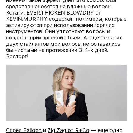
именно такой эффект дает это комбо. Оба
средства наносятся на влажные волосы.
Кстати,
EVER.THICKEN BLOW.DRY от
KEVIN.MURPHY
содержит полимеры, которые
активируются при использовании горячих
инструментов. Они уплотняют волосы и
создают прикорневой объем. А еще без этих
двух стайлингов мои волосы не оставались
бы чистыми на протяжении 3-4-х дней.
Восторг!
Спреи Balloon
и
Zig Zag от R+Co
— еще одно