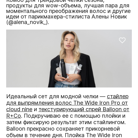
продукты для wow-объема, лучшая пара для
моментального преображения волос и другие
идеи от парикмахера-стилиста Алены Новик
(@alena_novik_).
Идеальный сет для модной челки —
стайлер
для выпрямления волос The Wide Iron Pro
от
cloud nine
и
текстурирующий спрей Balloon от
R+Co
. Подкручиваю ее с помощью плойки и
затем фиксирую результат этим стайлингом.
Balloon прекрасно сохраняет прикорневой
объем в течение дня. Плойка The Wide Iron