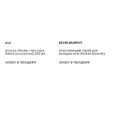
KEVIN.MURPHY
oribe
R
уплотняющий спрей для
спрей для средней фиксации
в
укладки ever.thicken blow.dry
«лак-невесомость» superfine.
т
о
скоро в продаже
скоро в продаже
с