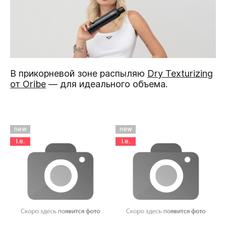
В прикорневой зоне распыляю
Dry Texturizing
от Oribe
— для идеального объема.
new
new
l.e.
l.e.