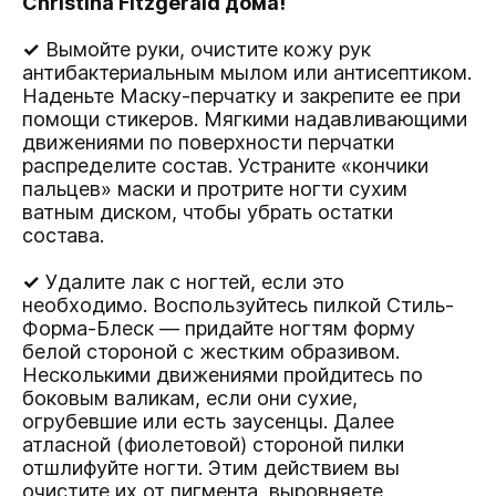
Christina Fitzgerald дома!
✓
Вымойте руки, очистите кожу рук
антибактериальным мылом или антисептиком.
Наденьте Маску-перчатку и закрепите ее при
помощи стикеров. Мягкими надавливающими
движениями по поверхности перчатки
распределите состав. Устраните «кончики
пальцев» маски и протрите ногти сухим
ватным диском, чтобы убрать остатки
состава.
✓
Удалите лак с ногтей, если это
необходимо. Воспользуйтесь пилкой Стиль-
Форма-Блеск — придайте ногтям форму
белой стороной с жестким образивом.
Несколькими движениями пройдитесь по
боковым валикам, если они сухие,
огрубевшие или есть заусенцы. Далее
атласной (фиолетовой) стороной пилки
отшлифуйте ногти. Этим действием вы
очистите их от пигмента, выровняете