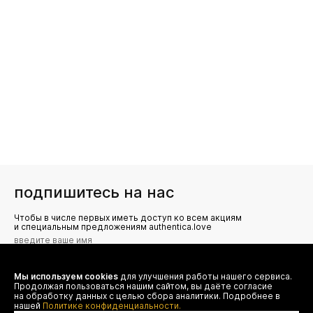
подпишитесь на нас
Чтобы в числе первых иметь доступ ко всем акциям
и специальным предложениям authentica.love
Мы используем cookies
для улучшения работы нашего сервиса.
Я даю согласие на сбор, обработку и хранение моих
Продолжая пользоваться нашим сайтом, вы даёте согласие
персональных данных (имя, email, телефон) для получения
рекламных и информационных рассылок от ООО 'БТ
на обработку данных с целью сбора аналитики. Подробнее в
Юнайтед', а также ознакомлен(а) с
нашей
Политике конфиденциальности.
Политикой конфиденциальности