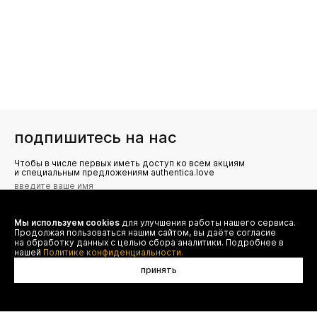
подпишитесь на нас
Чтобы в числе первых иметь доступ ко всем акциям
и специальным предложениям authentica.love
Мы используем cookies
для улучшения работы нашего сервиса.
Я даю согласие на сбор, обработку и хранение моих
Продолжая пользоваться нашим сайтом, вы даёте согласие
персональных данных (имя, email, телефон) для получения
рекламных и информационных рассылок от ООО 'БТ
на обработку данных с целью сбора аналитики. Подробнее в
Юнайтед', а также ознакомлен(а) с
нашей
Политике конфиденциальности.
Политикой конфиденциальности
принять