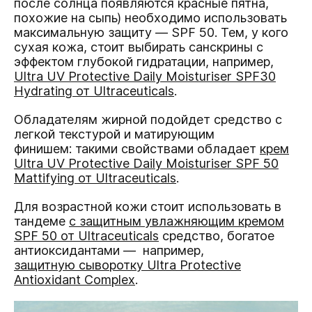
после солнца появляются красные пятна,
похожие на сыпь) необходимо использовать
максимальную защиту — SPF 50.
Тем, у кого
сухая кожа, стоит выбирать санскрины с
эффектом глубокой гидратации, например,
Ultra UV Protective Daily Moisturiser SPF30
Hydrating от Ultraceuticals
.
Обладателям жирной подойдет средство с
легкой текстурой и матирующим
финишем: такими свойствами обладает
крем
Ultra UV Protective Daily Moisturiser SPF 50
Mattifying от Ultraceuticals
.
Для возрастной кожи стоит использовать в
тандеме
с защитным увлажняющим кремом
SPF 50 от Ultraceuticals
средство, богатое
антиоксидантами — например,
защитную
сыворотку Ultra Protective
Antioxidant Complex
.