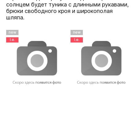
солнцем будет туника с длинными рукавами,
брюки свободного кроя и широкополая
шляпа.
new
new
l.e.
l.e.