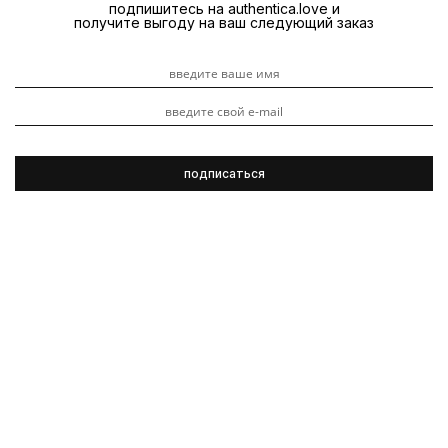
Какие средства в уходе обязательно должны
подпишитесь на authentica.love и
получите выгоду на ваш следующий заказ
присутствовать, если у вас есть риск
развития пигментации? Можно ли делать
пилинги в летний сезон? Ответы на эти и
другие вопросы узнали у Элины Мануйловой,
тренера-косметолога
RHEA Cosmetics
.