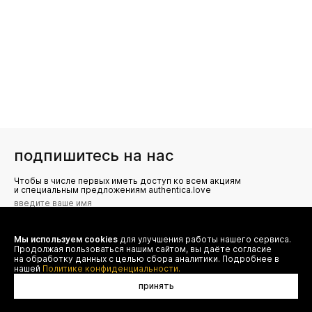
подпишитесь на нас
Чтобы в числе первых иметь доступ ко всем акциям
и специальным предложениям authentica.love
Мы используем cookies
для улучшения работы нашего сервиса.
Я даю согласие на сбор, обработку и хранение моих
Продолжая пользоваться нашим сайтом, вы даёте согласие
персональных данных (имя, email, телефон) для получения
рекламных и информационных рассылок от ООО 'БТ
на обработку данных с целью сбора аналитики. Подробнее в
Юнайтед', а также ознакомлен(а) с
нашей
Политике конфиденциальности.
Политикой конфиденциальности
принять