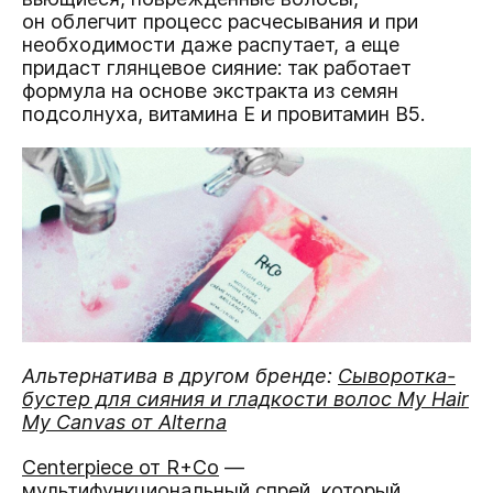
он облегчит процесс расчесывания и при
необходимости даже распутает, а еще
придаст глянцевое сияние: так работает
формула на основе экстракта из семян
подсолнуха, витамина Е и провитамин B5.
Альтернатива в другом бренде:
Сыворотка-
бустер для сияния и гладкости волос My Hair
My Canvas от Alterna
Centerpiece от R+Co
—
мультифункциональный спрей, который