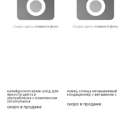
калейдоскоп крем-уход для
ловец солнца несмываемый
н
яркости цвета и
кондиционер с витамином с
д
ультраблеска с комплексом
м
chromohance
скоро в продаже
с
скоро в продаже