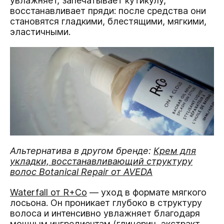
увлажняет, запечатывает кутикулу,
восстанавливает пряди: после средства они
становятся гладкими, блестящими, мягкими,
эластичными.
Альтернатива в другом бренде:
Крем для
укладки, восстанавливающий структуру
волос Botanical Repair от AVEDA
Waterfall от R+Co
— уход в формате мягкого
лосьона. Он проникает глубоко в структуру
волоса и интенсивно увлажняет благодаря
мощным ингредиентам (глицерин, экстракт