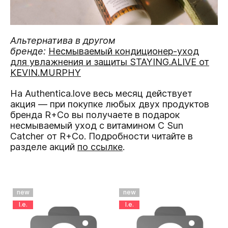
Альтернатива в другом
бренде:
Несмываемый кондиционер-уход
для увлажнения и защиты STAYING.ALIVE от
KEVIN.MURPHY
На Authentica.love весь месяц действует
акция — при покупке любых двух продуктов
бренда R+Co вы получаете в подарок
несмываемый уход с витамином С Sun
Catcher от R+Co. Подробности читайте в
разделе акций
по ссылке
.
new
new
l.e.
l.e.