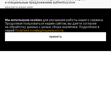
и специальным предложениям authentica.love
Мы используем cookies
для улучшения работы нашего сервиса.
Я даю согласие на сбор, обработку и хранение моих
Продолжая пользоваться нашим сайтом, вы даёте согласие
персональных данных (имя, email, телефон) для получения
рекламных и информационных рассылок от ООО 'БТ
на обработку данных с целью сбора аналитики. Подробнее в
Юнайтед', а также ознакомлен(а) с
нашей
Политике конфиденциальности.
Политикой конфиденциальности
принять
договор оферты
(495) 777-20-90
оплата
(800) 777-20-90
доставка
shop@authentica.love
возврат
режим работы: с 10:00 до 19:00
программа лояльности
пн - пт
контакты
отследить заказ
конфиденциальность
FAQ
© authentica
ООО "БТ ЮНАЙТЕД", ОГРН 1187746643193,