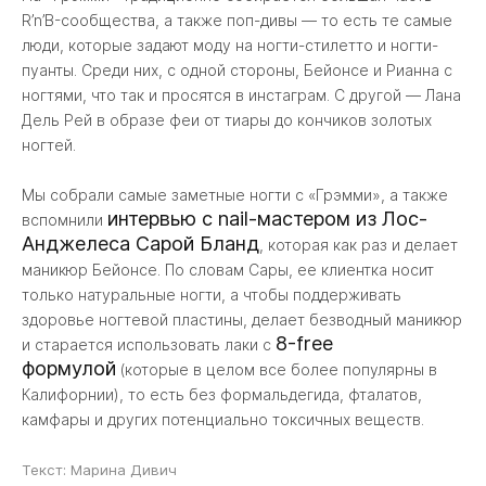
R’n’B-сообщества, а также поп-дивы — то есть те самые
люди, которые задают моду на ногти-стилетто и ногти-
пуанты. Среди них, с одной стороны, Бейонсе и Рианна с
ногтями, что так и просятся в инстаграм. С другой — Лана
Дель Рей в образе феи от тиары до кончиков золотых
ногтей.
Мы собрали самые заметные ногти с «Грэмми», а также
интервью с nail-мастером из Лос-
вспомнили
Анджелеса Сарой Бланд
, которая как раз и делает
маникюр Бейонсе. По словам Сары, ее клиентка носит
только натуральные ногти, а чтобы поддерживать
здоровье ногтевой пластины, делает безводный маникюр
8-free
и старается использовать лаки с
формулой
(которые в целом все более популярны в
Калифорнии), то есть без формальдегида, фталатов,
камфары и других потенциально токсичных веществ.
Текст: Марина Дивич