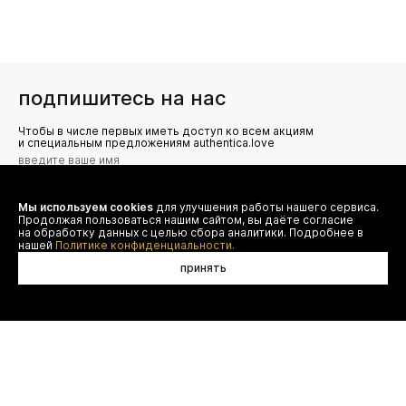
подпишитесь на нас
Чтобы в числе первых иметь доступ ко всем акциям
и специальным предложениям authentica.love
Мы используем cookies
для улучшения работы нашего сервиса.
Я даю согласие на сбор, обработку и хранение моих
Продолжая пользоваться нашим сайтом, вы даёте согласие
персональных данных (имя, email, телефон) для получения
рекламных и информационных рассылок от ООО 'БТ
на обработку данных с целью сбора аналитики. Подробнее в
Юнайтед', а также ознакомлен(а) с
нашей
Политике конфиденциальности.
Политикой конфиденциальности
принять
договор оферты
(495) 777-20-90
оплата
(800) 777-20-90
доставка
shop@authentica.love
возврат
режим работы: с 10:00 до 19:00