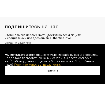
подпишитесь на нас
Чтобы в числе первых иметь доступ ко всем акциям
и специальным предложениям authentica.love
Мы используем cookies
для улучшения работы нашего сервиса.
Я даю согласие на сбор, обработку и хранение моих
Продолжая пользоваться нашим сайтом, вы даёте согласие
персональных данных (имя, email, телефон) для получения
рекламных и информационных рассылок от ООО 'БТ
на обработку данных с целью сбора аналитики. Подробнее в
Юнайтед', а также ознакомлен(а) с
нашей
Политике конфиденциальности.
Политикой конфиденциальности
принять
договор оферты
(495) 777-20-90
оплата
(800) 777-20-90
доставка
shop@authentica.love
возврат
режим работы: с 10:00 до 19:00