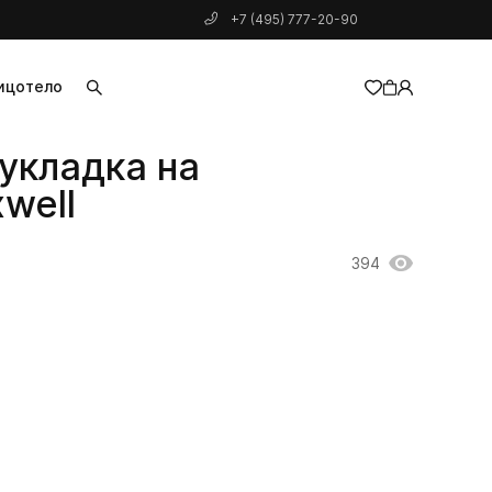
+7 (495) 777-20-90
ицо
тело
 укладка на
добавлен в корзину
well
394