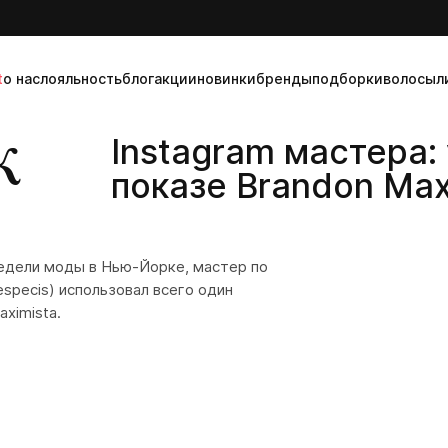
t
о нас
лояльность
блог
акции
новинки
бренды
подборки
волосы
л
ж
Instagram мастера:
показе Brandon Max
Недели моды в Нью-Йорке, мастер по
specis
) использовал всего один
ximista.