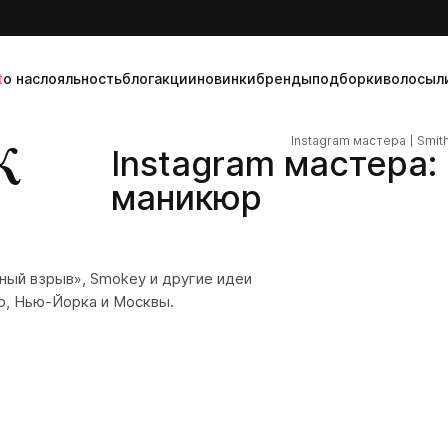
t
о нас
лояльность
блог
акции
новинки
бренды
подборки
волосы
л
ж
Instagram мастера
Smith
Instagram мастера:
маникюр
ный взрыв», Smokey и другие идеи
о, Нью-Йорка и Москвы.