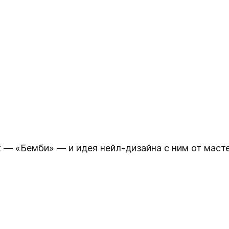
t — «Бемби» — и идея нейл-дизайна с ним от масте