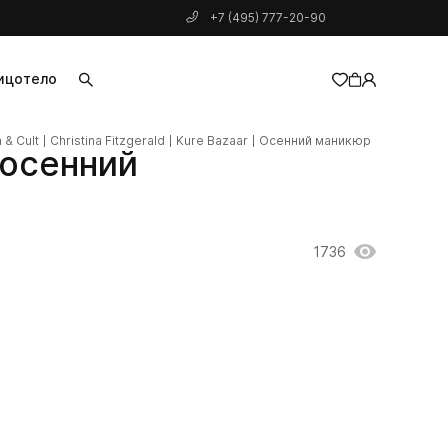
+7 (495) 777-20-90
ицо
тело
 & Cult
Christina Fitzgerald
Kure Bazaar
Осенний маникюр
добавлен в корзину
 осенний
1736