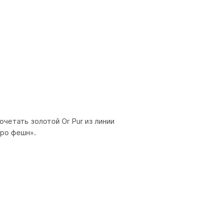
очетать золотой Or Pur из линии
ро фешн».