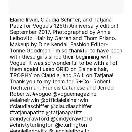
Elaine Irwin, Claudia Schiffer, and Tatjana
Patiz for Vogue's 125th Anniversary edition!
September 2017. Photographed by Annie
Leibovitz. Hair by Garren and Thom Priano.
Makeup by Dine Kendal. Fashion Editor-
Tonne Goodman. I'm so thankful to have been
with these girls since their beginning with
Vogue! It was so wonderful to be with all of
them again! I used GRID on Elaine's hair,
TROPHY on Claudia, and SAIL on Tatjana!
Thank you to my team for R+Co- Robert
Tochterman, Francis Catanese and Jerrod
Roberts. #vogue @voguemagazine
#elaineirwin @officialelaineirwin
#claudiaschiffer @claudiaschiffer
#tatjanapatitz @tatjanapatitz
#cindycrawford @cindycrawford
#christyturlington @cturlington
#annieliebovitz @_annieleibovitz