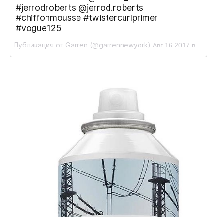
#jerrodroberts @jerrod.roberts
#chiffonmousse #twistercurlprimer
#vogue125
Публикация от Garren (@garrennewyork)
Авг 16 2017 в 8:21 PDT