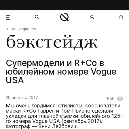
R+Co
Vogue 125
добавлен в корзину
бэкстейдж
Cупермодели и R+Co в
юбилейном номере Vogue
USA
29 августа 2017
559
Мы очень гордимся: стилисты, сооснователи
марки R+Co Гаррен и Том Приано сделали
укладки для главной съемки юбилейного 125-
го номера Vogue USA (сентябрь 2017).
Фотограф — Энни Лейбовиц.