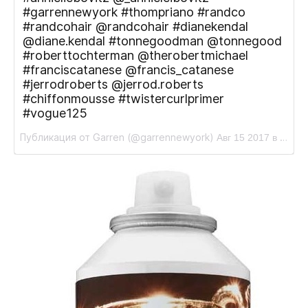
#garrennewyork #thompriano #randco
#randcohair @randcohair #dianekendal
@diane.kendal #tonnegoodman @tonnegood
#roberttochterman @therobertmichael
#franciscatanese @francis_catanese
#jerrodroberts @jerrod.roberts
#chiffonmousse #twistercurlprimer
#vogue125
Публикация от Garren (@garrennewyork)
Авг 15 2017 в 8:03 PDT