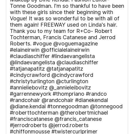
Tonne Goodman. I'm so thankful to have been
with these girls since their beginning with
Vogue! It was so wonderful to be with all of
them again! FREEWAY used on Linda's hair.
Thank you to my team for R+Co- Robert
Tochterman, Francis Catanese and Jerrod
Roberts. #vogue @voguemagazine
#elaineirwin @officialelaineirwin
#claudiaschiffer #lindaevangelista
@lindaevangelista @claudiaschiffer
#tatjanapatitz @tatjanapatitz
#cindycrawford @cindycrawford
#christyturlington @cturlington
#annieliebovitz @_annieleibovitz
#garrennewyork #thompriano #randco
#randcohair @randcohair #dianekendal
@diane.kendal #tonnegoodman @tonnegood
#roberttochterman @therobertmichael
#franciscatanese @francis_catanese
#jerrodroberts @jerrod.roberts
#chiffonmousse #twistercurlprimer