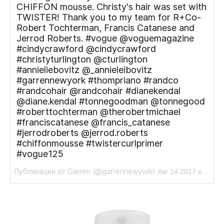
CHIFFON mousse. Christy's hair was set with
TWISTER! Thank you to my team for R+Co-
Robert Tochterman, Francis Catanese and
Jerrod Roberts. #vogue @voguemagazine
#cindycrawford @cindycrawford
#christyturlington @cturlington
#annieliebovitz @_annieleibovitz
#garrennewyork #thompriano #randco
#randcohair @randcohair #dianekendal
@diane.kendal #tonnegoodman @tonnegood
#roberttochterman @therobertmichael
#franciscatanese @francis_catanese
#jerrodroberts @jerrod.roberts
#chiffonmousse #twistercurlprimer
#vogue125
Публикация от Garren (@garrennewyork)
Авг 14 2017 в 4:52 PDT