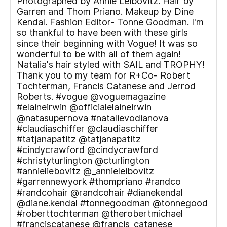
Photographed by Annie Leibovitz. Hair by
Garren and Thom Priano. Makeup by Dine
Kendal. Fashion Editor- Tonne Goodman. I'm
so thankful to have been with these girls
since their beginning with Vogue! It was so
wonderful to be with all of them again!
Natalia's hair styled with SAIL and TROPHY!
Thank you to my team for R+Co- Robert
Tochterman, Francis Catanese and Jerrod
Roberts. #vogue @voguemagazine
#elaineirwin @officialelaineirwin
@natasupernova #natalievodianova
#claudiaschiffer @claudiaschiffer
#tatjanapatitz @tatjanapatitz
#cindycrawford @cindycrawford
#christyturlington @cturlington
#annieliebovitz @_annieleibovitz
#garrennewyork #thompriano #randco
#randcohair @randcohair #dianekendal
@diane.kendal #tonnegoodman @tonnegood
#roberttochterman @therobertmichael
#franciscatanese @francis_catanese