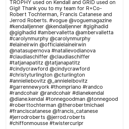
TROPHY used on Kendall and GRID used on
Gigi! Thank you to my team for R+Co-
Robert Tochterman, Francis Catanese and
Jerrod Roberts. #vogue @voguemagazine
#kendalljenner @kendalljenner #gigihadid
@gigihadid #ambervalletta @ambervalletta
#carolynmurphy @carolynmurphy
#elaineirwin @officialelaineirwin
@natasupernova #natalievodianova
#claudiaschiffer @claudiaschiffer
#tatjanapatitz @tatjanapatitz
#cindycrawford @cindycrawford
#christyturlington @cturlington
#annieliebovitz @_annieleibovitz
#garrennewyork #thompriano #randco
#randcohair @randcohair #dianekendal
@diane.kendal #tonnegoodman @tonnegood
#roberttochterman @therobertmichael
#franciscatanese @francis_catanese
#jerrodroberts @jerrod.roberts
#chiffonmousse #twistercurlpr