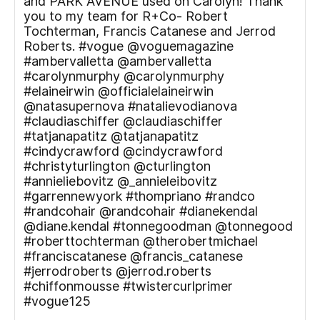
and PARK AVENUE used on Carolyn! Thank
you to my team for R+Co- Robert
Tochterman, Francis Catanese and Jerrod
Roberts. #vogue @voguemagazine
#ambervalletta @ambervalletta
#carolynmurphy @carolynmurphy
#elaineirwin @officialelaineirwin
@natasupernova #natalievodianova
#claudiaschiffer @claudiaschiffer
#tatjanapatitz @tatjanapatitz
#cindycrawford @cindycrawford
#christyturlington @cturlington
#annieliebovitz @_annieleibovitz
#garrennewyork #thompriano #randco
#randcohair @randcohair #dianekendal
@diane.kendal #tonnegoodman @tonnegood
#roberttochterman @therobertmichael
#franciscatanese @francis_catanese
#jerrodroberts @jerrod.roberts
#chiffonmousse #twistercurlprimer
#vogue125