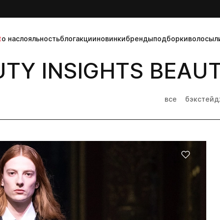
t
о нас
лояльность
блог
акции
новинки
бренды
подборки
волосы
л
Y INSIGHTS BEAUTY
все
бэкстей