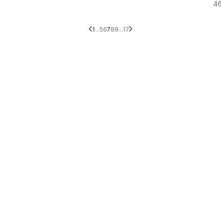
4
1
...
5
6
7
8
9
...
17