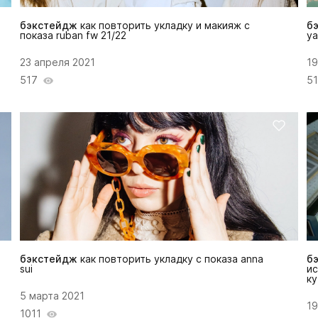
бэкстейдж
как повторить укладку и макияж с
б
показа ruban fw 21/22
ya
23 апреля 2021
19
517
51
бэкстейдж
как повторить укладку с показа anna
б
sui
ис
ку
5 марта 2021
19
1011