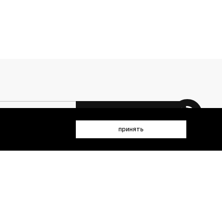
 данных (имя, email, телефон) для получения рекламных и
принять
лен(а) с
Политикой конфиденциальности