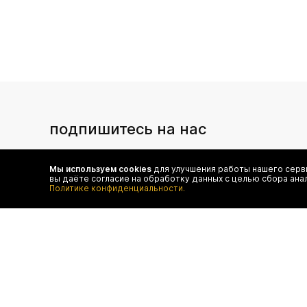
подпишитесь на нас
Чтобы в числе первых иметь доступ ко всем акциям
и специальным предложениям authentica.love
Мы используем cookies
для улучшения работы нашего серви
вы даёте согласие на обработку данных с целью сбора ана
Политике конфиденциальности.