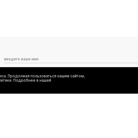
са. Продолжая пользоваться нашим сайтом,
Я даю согласие на сбор, обработку и хранение моих персональных
литики. Подробнее в нашей
информационных рассылок от ООО 'БТ Юнайтед', а также ознаком