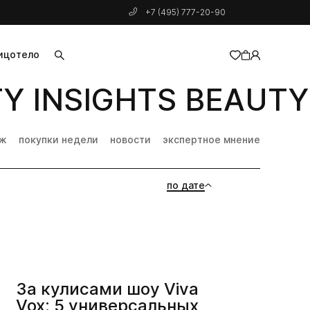
+7 (495) 777-20-90
ицо
тело
 INSIGHTS BEAUTY I
добавлен в корзину
дж
покупки недели
новости
экспертное мнение
по дате
За кулисами шоу Viva
Vox: 5 универсальных