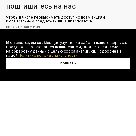
подпишитесь на нас
Чтобы в числе первых иметь доступ ко всем акциям
и специальным предложениям authentica.love
Мы используем cookies
для улучшения работы нашего сервиса.
Я даю согласие на сбор, обработку и хранение моих
Продолжая пользоваться нашим сайтом, вы даёте согласие
персональных данных (имя, email, телефон) для получения
рекламных и информационных рассылок от ООО 'БТ
на обработку данных с целью сбора аналитики. Подробнее в
Юнайтед', а также ознакомлен(а) с
нашей
Политике конфиденциальности.
Политикой конфиденциальности
принять
в корзину
договор оферты
(495) 777-20-90
оплата
(800) 777-20-90
доставка
shop@authentica.love
возврат
режим работы: с 10:00 до 19:00
программа лояльности
пн - пт
контакты
отследить заказ
конфиденциальность
FAQ