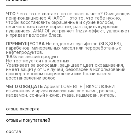
ЧТО
Чего-то не хватает, но не знаешь чего? Очищающая
пена-кондиционер АНАЛОГ – это то, что тебе нужно,
чтобы восстановить окрашенные и сухие волосы,
смягчить жесткие и пористые, разгладить кудрявые
пушащиеся. АНАЛОГ устраняет frizzy-эффект, увлажняет
и придает волосам блеск.
ПРЕИМУЩЕСТВА
Не содержит сульфатов (SLS,SLES),
парабенов, минеральных масел или переработанных
нефтепродуктов.
100% веганский продукт.
Не тестируется на животных.
Ухаживает за волосами, защищает цвет окрашивания,
имеет защиту от UV лучей, безопасен в использовании
при кератиновом выпрямлении или бразильском
восстановлении волос.
ЧЕГО ОЖИДАТЬ
Аромат LOVE BITE | ВКУС ЛЮБВИ
изысканная и яркая композиция: апельсин, ревень,
кардамон, сочный инжир, гуава, кашмеран, янтарь.
отзыв эксперта
отзывы покупателей
Альтернатива привычному мытью, для тех, кто часто
моет голову. Чередуется с использованием шампуня,
мягко очищает кожу головы и ухаживает за волосами по
состав
Будьте первыми! Оставьте отзыв об этом продукте
длине. Использовать 2-3 раза в неделю, как