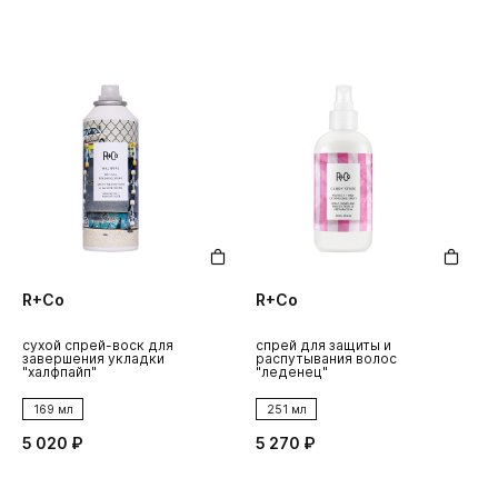
R+Co
R+Co
сухой спрей-воск для
спрей для защиты и
к
завершения укладки
распутывания волос
т
"халфпайп"
"леденец"
с
169 мл
251 мл
5 020 ₽
5 270 ₽
4