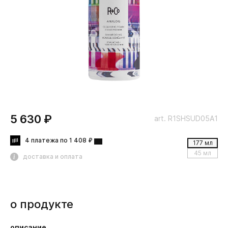
5 630 ₽
art. R1SHSUD05A1
4 платежа по 1 408 ₽
177 мл
45 мл
доставка и оплата
о продукте
описание