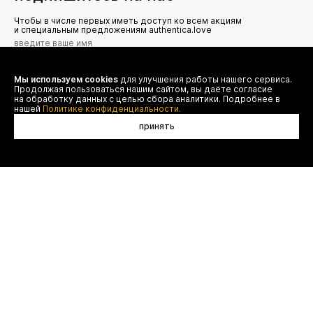
Чтобы в числе первых иметь доступ ко всем акциям
и специальным предложениям authentica.love
Мы используем cookies
для улучшения работы нашего сервиса.
Я даю согласие на сбор, обработку и хранение моих
Продолжая пользоваться нашим сайтом, вы даёте согласие
персональных данных (имя, email, телефон) для получения
рекламных и информационных рассылок от ООО 'БТ
на обработку данных с целью сбора аналитики. Подробнее в
Юнайтед', а также ознакомлен(а) с
нашей
Политике конфиденциальности.
Политикой конфиденциальности
принять
нет в наличии
договор оферты
(495) 777-20-90
оплата
(800) 777-20-90
доставка
shop@authentica.love
возврат
режим работы: с 10:00 до 19:00
программа лояльности
пн - пт
контакты
отследить заказ
конфиденциальность
FAQ