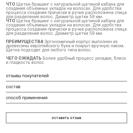
ЧТО
Щетка-брашинг с натуральной щетиной кабана для
создания объемных укладок на волосах. Для удобства
процесса создания прически в ручке расположена спица
для разделения волос. Диаметр щетки 59 мм.
ЧТО
Щетка-брашинг с натуральной щетиной кабана для
создания объемных укладок на волосах. Для удобства
процесса создания прически в ручке расположена спица
для разделения волос. Диаметр щетки 59 мм.
ПРЕИМУЩЕСТВА
Эргономичный корпус выполнен из
древесины европейского бука и покрыт вручную лаком.
Щетка подходит для любого типа волос.
ЧЕГО ОЖИДАТЬ
Более удобный процесс укладки, блеск
и гладкость волос
отзывы покупателей
состав
Будьте первыми! Оставьте отзыв об этом продукте
способ применения
Древесина европейского бука, щетина натурального
кабана.
Просушите волосы на 80%, отделяя пряди небольшого
или среднего размера. Разместите щетку у корней
оставить отзыв
волос и направьте тепло от фена на основание щетки.
Сохраняя равномерное натяжение и положение фена,
продвигайте щетку к кончикам волос.