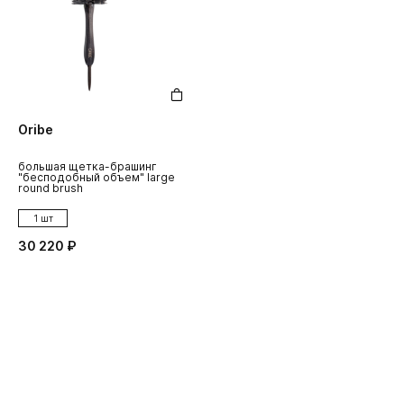
Oribe
большая щетка-брашинг
"бесподобный объем" large
round brush
1 шт
30 220 ₽