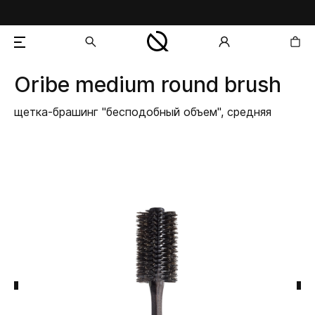
Oribe
medium round brush
добавлен в корзину
щетка-брашинг "бесподобный объем", средняя