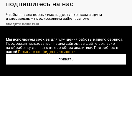
подпишитесь на нас
Чтобы в числе первых иметь доступ ко всем акциям
и специальным предложениям authentica.love
Мы используем cookies
для улучшения работы нашего сервиса.
Я даю согласие на сбор, обработку и хранение моих
Продолжая пользоваться нашим сайтом, вы даёте согласие
персональных данных (имя, email, телефон) для получения
рекламных и информационных рассылок от ООО 'БТ
на обработку данных с целью сбора аналитики. Подробнее в
Юнайтед', а также ознакомлен(а) с
нашей
Политике конфиденциальности.
Политикой конфиденциальности
принять
в корзину
договор оферты
(495) 777-20-90
оплата
(800) 777-20-90
доставка
shop@authentica.love
возврат
режим работы: с 10:00 до 19:00
программа лояльности
пн - пт
контакты
отследить заказ
конфиденциальность
FAQ