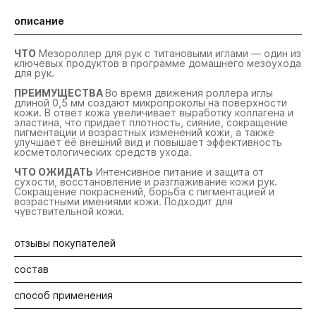
описание
ЧТО
Мезороллер для рук с титановыми иглами — один из
ключевых продуктов в программе домашнего мезоухода
для рук.
ПРЕИМУЩЕСТВА
Во время движения роллера иглы
длиной 0,5 мм создают микропроколы на поверхности
кожи. В ответ кожа увеличивает выработку коллагена и
эластина, что придаёт плотность, сияние, сокращение
пигментации и возрастных изменений кожи, а также
улучшает её внешний вид и повышает эффективность
косметологических средств ухода.
ЧТО ОЖИДАТЬ
Интенсивное питание и защита от
сухости, восстановление и разглаживание кожи рук.
Сокращение покраснений, борьба с пигментацией и
возрастными имениями кожи. Подходит для
чувствительной кожи.
отзывы покупателей
состав
Будьте первыми! Оставьте отзыв об этом продукте
способ применения
Мезороллер с титановыми иглами 0,5 мм.