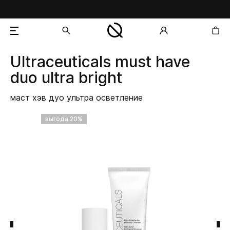
Ultraceuticals
must have
добавлен в корзину
duo ultra bright
маст хэв дуо ультра осветление
выгода 20%