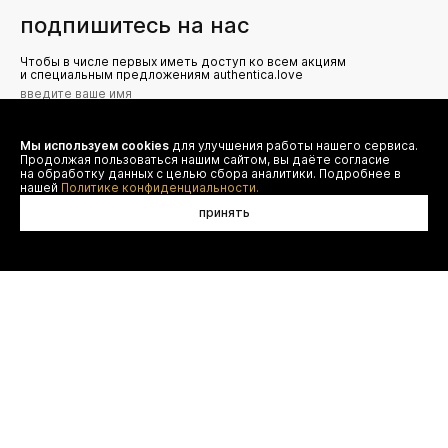
подпишитесь на нас
Чтобы в числе первых иметь доступ ко всем акциям
и специальным предложениям authentica.love
Мы используем cookies
для улучшения работы нашего сервиса.
Я даю согласие на сбор, обработку и хранение моих
Продолжая пользоваться нашим сайтом, вы даёте согласие
персональных данных (имя, email, телефон) для получения
рекламных и информационных рассылок от ООО 'БТ
на обработку данных с целью сбора аналитики. Подробнее в
Юнайтед', а также ознакомлен(а) с
нашей
Политике конфиденциальности.
Политикой конфиденциальности
принять
нет в наличии
договор оферты
(495) 777-20-90
оплата
(800) 777-20-90
доставка
shop@authentica.love
возврат
режим работы: с 10:00 до 19:00
программа лояльности
пн - пт
контакты
отследить заказ
конфиденциальность
FAQ