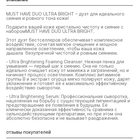
MUST HAVE DUO ULTRA BRIGHT – дуэт для идеального
сияния и ровного тона кожи!
Подарите вашей коже кристально чистоту и сияние с
наборомMUST HAVE DUO ULTRA BRIGHT.
Этот дуэт бестселлеров обеспечивает комплексное
воздействие, сочетая мягкое очищение и мощное
направленное осветление, чтобы ваша кожа
дышала безупречной чистотой и ровным сиянием.
- Ultra Brightening Foaming Cleanser: Нежная пенка для
умывания — первый шаг к сиянию. Она не только
идеально очищает кожу от макияжа и загрязнений, но и
начинает процесс осветления. Комплекс витаминов
группы В и экстракт огурца мягко полируют кожу, дарят
увлажнение и готовят её к максимально эффективному
воздействию сыворотки.
- Ultra Brightening Serum: Профессиональная сыворотка,
нацеленная на борьбу с существующей пигментацией и
предотвращение её появления в будущем. Её
клинически доказанная эффективность сравнима с
сильнодействующими препаратами, но при этом она
абсолютно безопасна и не вызывает раздражения.
отзывы покупателей