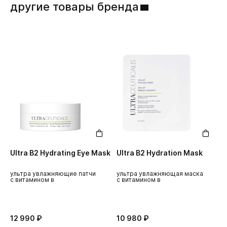
другие товары бренда
Ultra B2 Hydrating Eye Mask
Ultra B2 Hydration Mask
U
T
ультра увлажняющие патчи
ультра увлажняющая маска
з
с витамином в
с витамином в
л
12 990 ₽
10 980 ₽
5