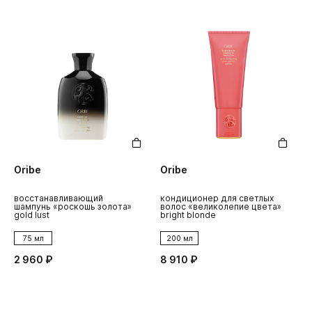
Oribe
Oribe
восстанавливающий
кондиционер для светлых
шампунь «роскошь золота»
волос «великолепие цвета»
gold lust
bright blonde
75 мл
200 мл
2 960 ₽
8 910 ₽