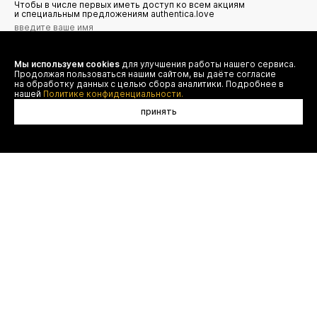
Чтобы в числе первых иметь доступ ко всем акциям
и специальным предложениям authentica.love
Мы используем cookies
для улучшения работы нашего сервиса.
Я даю согласие на сбор, обработку и хранение моих
Продолжая пользоваться нашим сайтом, вы даёте согласие
персональных данных (имя, email, телефон) для получения
рекламных и информационных рассылок от ООО 'БТ
на обработку данных с целью сбора аналитики. Подробнее в
Юнайтед', а также ознакомлен(а) с
нашей
Политике конфиденциальности.
Политикой конфиденциальности
принять
договор оферты
(495) 777-20-90
оплата
(800) 777-20-90
фильтры
доставка
shop@authentica.love
возврат
режим работы: с 10:00 до 19:00
программа лояльности
пн - пт
бренд
контакты
отследить заказ
Oribe
конфиденциальность
FAQ
категория
нераспределенные
© authentica