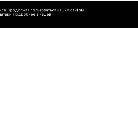
са. Продолжая пользоваться нашим сайтом,
Я даю согласие на сбор, обработку и хранение моих персональных
литики. Подробнее в нашей
информационных рассылок от ООО 'БТ Юнайтед', а также ознаком
заказ
(495) 777-20-90
иальность
(800) 777-20-90
shop@authentica.love
режим работы: с 10:00 до 19:00 пн 