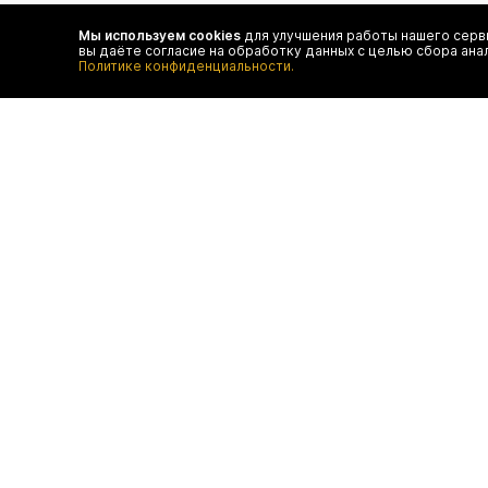
Чтобы в числе первых иметь доступ ко всем акциям
и специальным предложениям authentica.love
Мы используем cookies
для улучшения работы нашего серви
вы даёте согласие на обработку данных с целью сбора ана
Политике конфиденциальности.
договор оферты
отследить 
оплата
конфиденц
доставка
FAQ
возврат
программа лояльности
контакты
© authentica
ООО "БТ ЮНАЙТЕД", ОГРН 1187746643193,
ИНН 9709033891, КПП 770901001