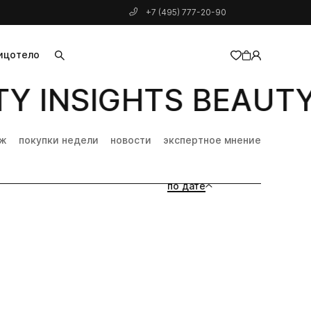
+7 (495) 777-20-90
ицо
тело
Y INSIGHTS BEAUTY 
добавлен в корзину
дж
покупки недели
новости
экспертное мнение
по дате