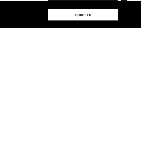
 данных (имя, email, телефон) для получения рекламных и
принять
лен(а) с
Политикой конфиденциальности
- пт