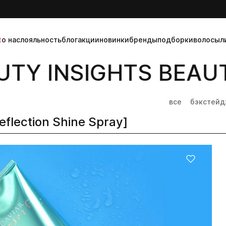
t
о нас
лояльность
блог
акции
новинки
бренды
подборки
волосы
л
TY INSIGHTS BEAUT
все
бэкстей
eflection Shine Spray]