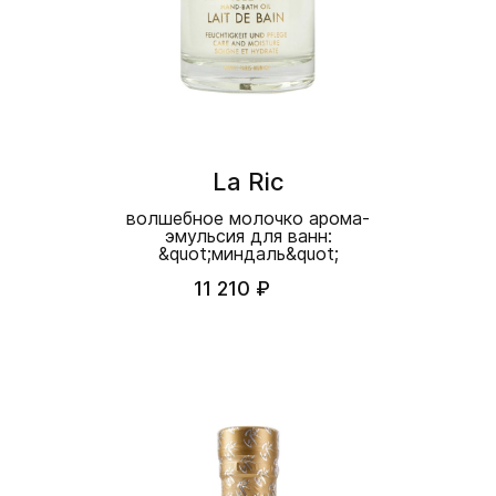
La Ric
волшебное молочко арома-
эмульсия для ванн:
&quot;миндаль&quot;
11 210 ₽