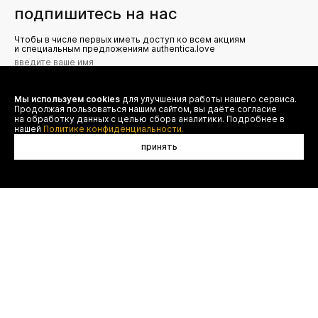
подпишитесь на нас
Чтобы в числе первых иметь доступ ко всем акциям
и специальным предложениям authentica.love
Мы используем cookies
для улучшения работы нашего сервиса.
Я даю согласие на сбор, обработку и хранение моих
Продолжая пользоваться нашим сайтом, вы даёте согласие
персональных данных (имя, email, телефон) для получения
рекламных и информационных рассылок от ООО 'БТ
на обработку данных с целью сбора аналитики. Подробнее в
Юнайтед', а также ознакомлен(а) с
нашей
Политике конфиденциальности.
Политикой конфиденциальности
принять
договор оферты
(495) 777-20-90
оплата
(800) 777-20-90
доставка
shop@authentica.love
возврат
режим работы: с 10:00 до 19:00
программа лояльности
пн - пт
контакты
отследить заказ
конфиденциальность
FAQ