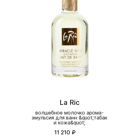
La Ric
волшебное молочко арома-
эмульсия для ванн &quot;табак
и кожа&quot;
11 210 ₽