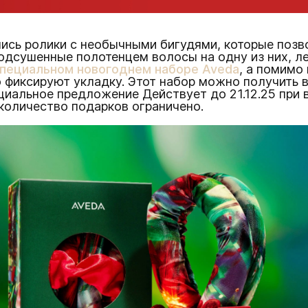
лись ролики с необычными бигудями, которые поз
одсушенные полотенцем волосы на одну из них, леч
специальном новогоднем наборе Aveda
, а помимо
 фиксируют укладку. Этот набор можно получить 
ециальное предложение Действует до 21.12.25 при 
количество подарков ограничено.