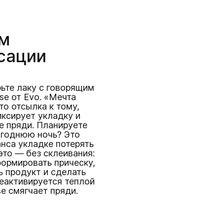
им
сации
ьте лаку с говорящим
ise от Evo. «Мечта
то отсылка к тому,
ксирует укладку и
 пряди. Планируете
огоднюю ночь? Это
анса укладке потерять
это — без склеивания:
формировать прическу,
ь продукт и сделать
еактивируется теплой
е смягчает пряди.