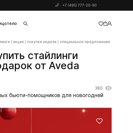
+7 (495) 777-20-90
ицо
тело
линги
акция
покупки недели
специальное предложение
добавлен в корзину
упить стайлинги
одарок от Aveda
380
ьных бьюти-помощников для новогодней