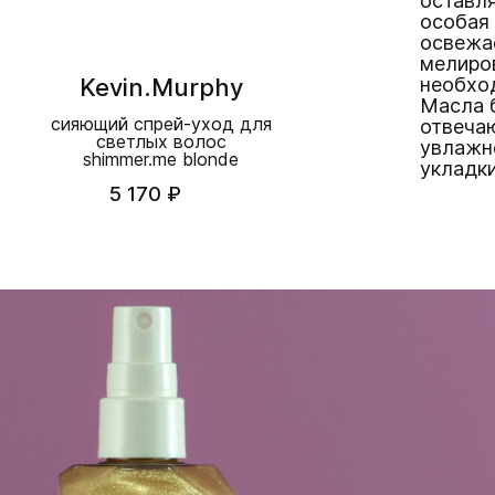
оставля
особая
освежа
мелиро
Kevin.Murphy
необхо
Масла 
сияющий спрей-уход для
отвечаю
светлых волос
увлажн
shimmer.me blonde
укладки
5 170 ₽