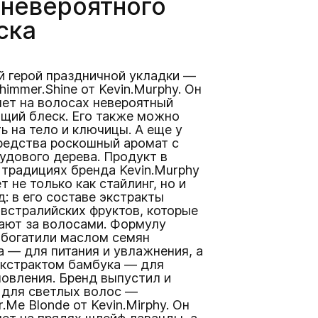
 невероятного
ска
й герой праздничной укладки —
himmer.Shine от Kevin.Murphy. Он
яет на волосах невероятный
щий блеск. Его также можно
ь на тело и ключицы. А еще у
редства роскошный аромат с
удового дерева. Продукт в
традициях бренда Kevin.Murphy
т не только как стайлинг, но и
д: в его составе экстракты
встралийских фруктов, которые
ают за волосами. Формулу
обогатили маслом семян
 — для питания и увлажнения, а
экстрактом бамбука — для
овления. Бренд выпустил и
 для светлых волос —
.Me Blonde от Kevin.Mirphy. Он