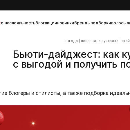
t
о нас
лояльность
блог
акции
новинки
бренды
подборки
волосы
л
выгода
новогодние укладки
стай
Бьюти-дайджест: как к
с выгодой и получить п
огие блогеры и стилисты, а также подборка идеал