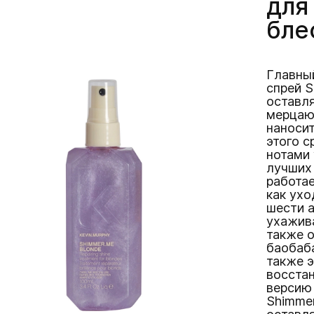
для
бле
Главны
спрей S
оставл
мерцаю
наносит
этого с
нотами 
лучших 
работае
как ухо
шести а
ухажив
также 
баобаба
также 
восстан
версию
Shimmer