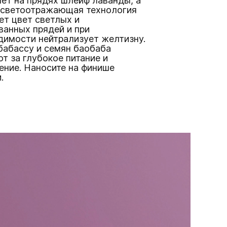
ет на прядях шлейф лаванды, а
 светоотражающая технология
ет цвет светлых и
ванных прядей и при
димости нейтрализует желтизну.
бабассу и семян баобаба
т за глубокое питание и
ение. Наносите на финише
.