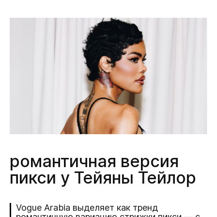
романтичная версия
пикси у Тейяны Тейлор
Vogue Arabia выделяет как тренд
романтичную вариацию стрижки пикси — с