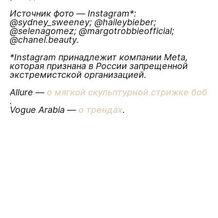
Источник фото — Instagram*:
@sydney_sweeney; @haileybieber;
@selenagomez; @margotrobbieofficial;
@chanel.beauty.
*Instagram принадлежит компании Meta,
которая признана в России запрещенной
экстремистской организацией.
Allure —
о мягкой скульптурной стрижке боб
.
Vogue Arabia —
о трендах
.