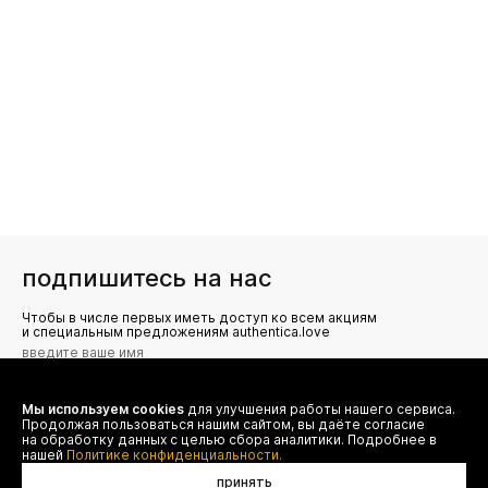
подпишитесь на нас
Чтобы в числе первых иметь доступ ко всем акциям
и специальным предложениям authentica.love
Мы используем cookies
для улучшения работы нашего сервиса.
Я даю согласие на сбор, обработку и хранение моих
Продолжая пользоваться нашим сайтом, вы даёте согласие
персональных данных (имя, email, телефон) для получения
рекламных и информационных рассылок от ООО 'БТ
на обработку данных с целью сбора аналитики. Подробнее в
Юнайтед', а также ознакомлен(а) с
нашей
Политике конфиденциальности.
Политикой конфиденциальности
принять