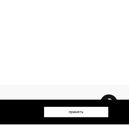
принять
 данных (имя, email, телефон) для получения рекламных и