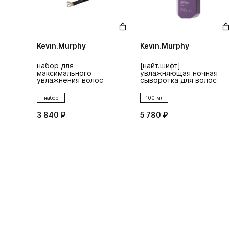
Kevin.Murphy
Kevin.Murphy
набор для
[найт.шифт]
максимального
увлажняющая ночная
увлажнения волос
сыворотка для волос
набор
100 мл
3 840 ₽
5 780 ₽