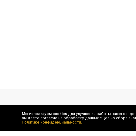
подпишитесь на нас
Мы используем cookies
для улучшения работы нашего серви
вы даёте согласие на обработку данных с целью сбора ана
Чтобы в числе первых иметь доступ ко всем акциям
Политике конфиденциальности.
и специальным предложениям authentica.love