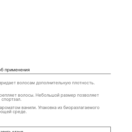
об применения
придает волосам дополнительную плотность.
крепляет волосы. Небольшой размер позволяет
 спортзал.
 ароматом ванили. Упаковка из биоразлагаемого
ающей среде.
авить отзыв