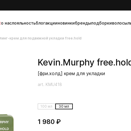
t
о нас
лояльность
блог
акции
новинки
бренды
подборки
волосы
л
линг-крем для подвижной укладки free.hold
Kevin.Murphy
free.hol
[фри.холд] крем для укладки
art. KMU418
100 мл
30 мл
1 980 ₽