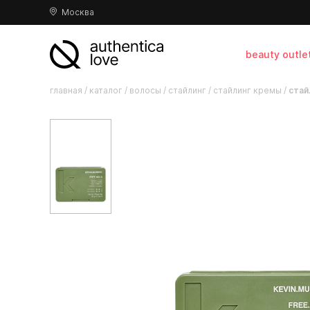
Москва
beauty outle
главная
/
каталог
/
волосы
/
стайлинг
/
стайлинг кремы
/
стай