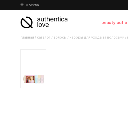
Москва
beauty outle
главная
/
каталог
/
волосы
/
наборы для ухода за волосами
/