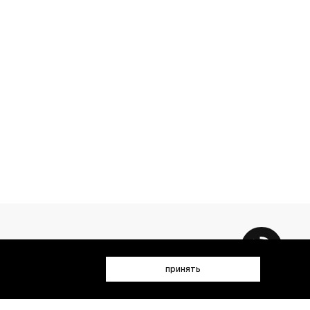
принять
 данных (имя, email, телефон) для получения рекламных и