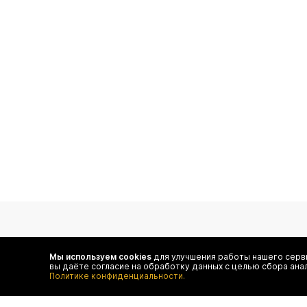
подпишитесь на нас
Мы используем cookies
для улучшения работы нашего серви
вы даёте согласие на обработку данных с целью сбора ана
Чтобы в числе первых иметь доступ ко всем акциям
Политике конфиденциальности.
и специальным предложениям authentica.love