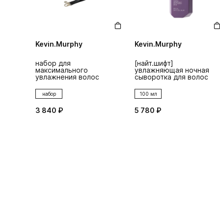
Kevin.Murphy
Kevin.Murphy
набор для
[найт.шифт]
максимального
увлажняющая ночная
увлажнения волос
сыворотка для волос
набор
100 мл
3 840 ₽
5 780 ₽