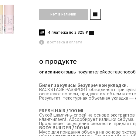
нет в наличии
4 платежа по 2 325 ₽
доставка и оплата
о продукте
описание
отзывы покупателей
состав
способ
Билет за кулисы безупречной укладки.
BACKSTAGE.PASSPORT объединяет три культо
освежают волосы, придают им объём и есте
Результат: текстурная объемная укладка — к
FRESH.HAIR / 100 ML
Сухой шампунь-спрей на основе экстрактов 
иланг-иланга. Абсорбирует излишки себума.
Продлевает ощущение свежести, придает п
BODY.BUILDER / 100 ML
Мусс для придания объема на основе экстра