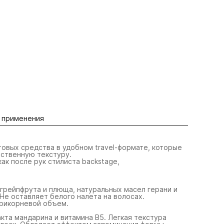
 применения
вых средства в удобном travel-формате, которые
ственную текстуру.
ак после рук стилиста backstage,
грейпфрута и плюща, натуральных масел герани и
 Не оставляет белого налета на волосах.
рикорневой объем.
кта мандарина и витамина B5. Легкая текстура