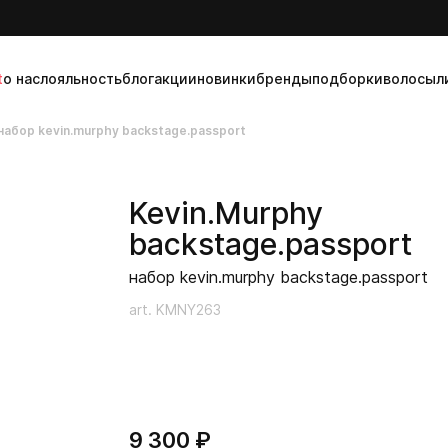
t
о нас
лояльность
блог
акции
новинки
бренды
подборки
волосы
л
набор kevin.murphy backstage.passport
Kevin.Murphy
backstage.passport
набор kevin.murphy backstage.passport
art. KMNY263
9 300 ₽