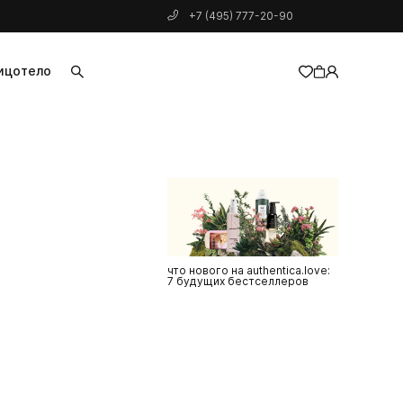
+7 (495) 777-20-90
ицо
тело
добавлен в корзину
что нового на authentica.love:
7 будущих бестселлеров