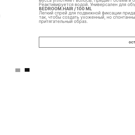
мусса уплотняет волосы. Придает объем и 
Реактивируется водой. Универсален для об
BEDROOM.HAIR / 100 ML
Легкий спрей для подвижной фиксации прида
так, чтобы создать ухоженный, но спонтанн
притягательный образ.
Kevin.Murphy Angel.Wash
Kevin.Murphy
Ke
шампунь для
бальзам для тонких
ма
ост
деликатного ухода за
окрашенных волос
о
цветом
angel.rinse
п
an
250 мл
250 мл
2
4 150 ₽
4 150 ₽
7 