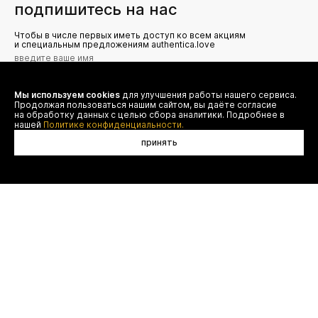
подпишитесь на нас
Чтобы в числе первых иметь доступ ко всем акциям
и специальным предложениям authentica.love
Мы используем cookies
для улучшения работы нашего сервиса.
Я даю согласие на сбор, обработку и хранение моих
Продолжая пользоваться нашим сайтом, вы даёте согласие
персональных данных (имя, email, телефон) для получения
рекламных и информационных рассылок от ООО 'БТ
на обработку данных с целью сбора аналитики. Подробнее в
Юнайтед', а также ознакомлен(а) с
нашей
Политике конфиденциальности.
Политикой конфиденциальности
принять
в корзину
договор оферты
(495) 777-20-90
оплата
(800) 777-20-90
доставка
shop@authentica.love
возврат
режим работы: с 10:00 до 19:00
программа лояльности
пн - пт
контакты
отследить заказ
конфиденциальность
FAQ