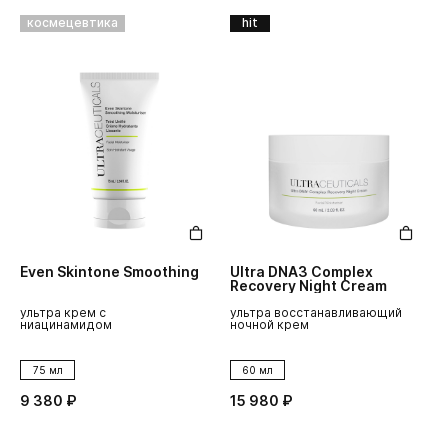
космецевтика
hit
Even Skintone Smoothing
Ultra DNA3 Complex
Recovery Night Cream
ультра крем с
ультра восстанавливающий
ниацинамидом
ночной крем
75 мл
60 мл
9 380 ₽
15 980 ₽