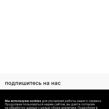
подпишитесь на нас
Чтобы в числе первых иметь доступ ко всем акциям
и специальным предложениям authentica.love
Мы используем cookies
для улучшения работы нашего сервиса.
Продолжая пользоваться нашим сайтом, вы даёте согласие
на обработку данных с целью сбора аналитики. Подробнее в