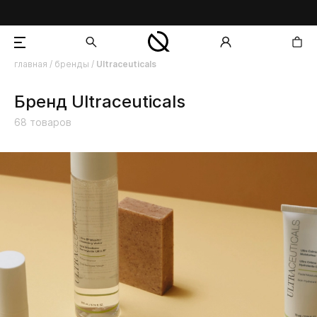
главная
/
бренды
/
Ultraceuticals
добавлен в корзину
Бренд Ultraceuticals
68
товаров