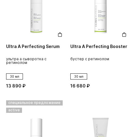
Ultra A Perfecting Serum
Ultra A Perfecting Booster
ультра а сыворотка с
бустер с ретинолом
ретинолом
30 мл
30 мл
13 890 ₽
16 680 ₽
специальное предложение
active