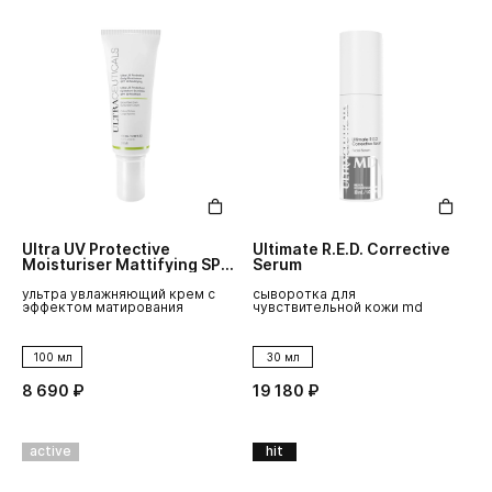
Ultra UV Protective
Ultimate R.E.D. Corrective
Moisturiser Mattifying SPF
Serum
50
ультра увлажняющий крем с
сыворотка для
эффектом матирования
чувствительной кожи md
100 мл
30 мл
8 690 ₽
19 180 ₽
active
hit