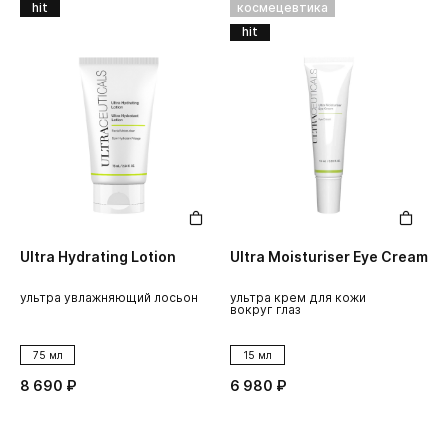
hit
космецевтика
hit
Ultra Hydrating Lotion
Ultra Moisturiser Eye Cream
ультра увлажняющий лосьон
ультра крем для кожи
вокруг глаз
75 мл
15 мл
8 690 ₽
6 980 ₽