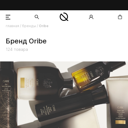
главная
/
бренды
/
Oribe
добавлен в корзину
Бренд Oribe
124
товара