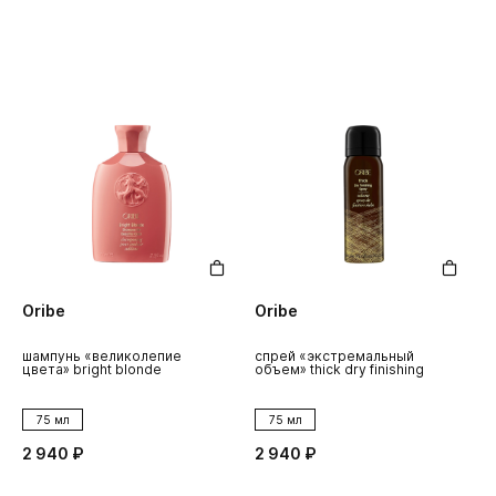
Oribe
Oribe
шампунь «великолепие
спрей «экстремальный
цвета» bright blonde
объем» thick dry finishing
75 мл
75 мл
2 940 ₽
2 940 ₽