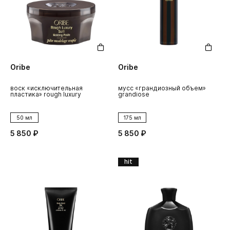
Oribe
Oribe
воск «исключительная
мусс «грандиозный объем»
пластика» rough luxury
grandiose
50 мл
175 мл
5 850 ₽
5 850 ₽
hit