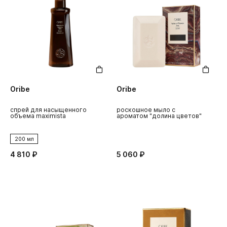
Oribe
Oribe
спрей для насыщенного
роскошное мыло с
объема maximista
ароматом "долина цветов"
200 мл
4 810 ₽
5 060 ₽