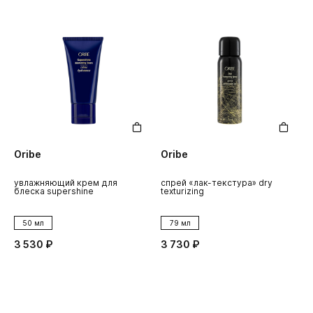
Oribe
Oribe
увлажняющий крем для
спрей «лак-текстура» dry
блеска supershine
texturizing
50 мл
79 мл
3 530 ₽
3 730 ₽