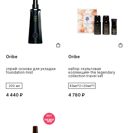
Oribe
Oribe
спрей-основа для укладки
набор «культовая
foundation mist
коллекция» the legendary
collection travel set
200 мл
43мл*2+20мл*1
4 440 ₽
4 780 ₽