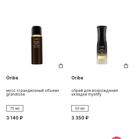
Oribe
Oribe
мусс «грандиозный объем»
спрей для возрождения
grandiose
укладки mystify
75 мл
50 мл
3 140 ₽
3 350 ₽