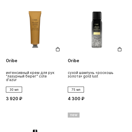
Oribe
Oribe
интенсивный крем для рук
сухой шампунь «роскошь
"лазурный берег" cote
золота» gold lust
d'azur
30 мл
75 мл
3 920 ₽
4 300 ₽
new