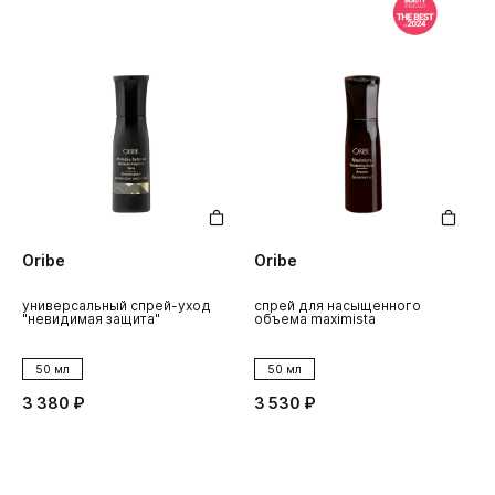
Oribe
Oribe
универсальный спрей-уход
спрей для насыщенного
"невидимая защита"
объема maximista
50 мл
50 мл
3 380 ₽
3 530 ₽