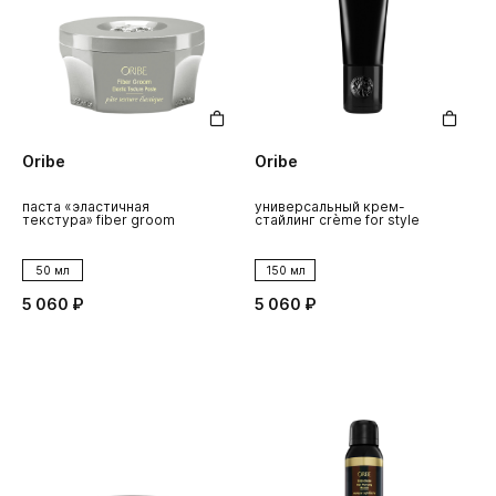
Oribe
Oribe
паста «эластичная
универсальный крем-
текстура» fiber groom
стайлинг crème for style
50 мл
150 мл
5 060 ₽
5 060 ₽