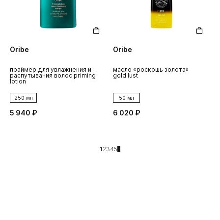
Oribe
Oribe
праймер для увлажнения и
масло «роскошь золота»
распутывания волос priming
gold lust
lotion
250 мл
50 мл
5 940 ₽
6 020 ₽
1
2
3
4
5