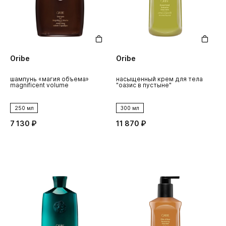
Oribe
Oribe
шампунь «магия объема»
насыщенный крем для тела
magnificent volume
"оазис в пустыне"
250 мл
300 мл
7 130 ₽
11 870 ₽