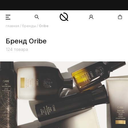
главная
/
бренды
/
Oribe
добавлен в корзину
Бренд Oribe
124
товара