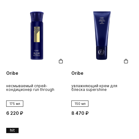
Oribe
Oribe
несмываемый спрей-
увлажняющий крем для
кондиционер run through
блеска supershine
175 мл
150 мл
6 220 ₽
8 470 ₽
hit