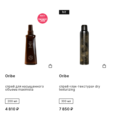
hit
Oribe
Oribe
спрей для насыщенного
спрей «лак-текстура» dry
объема maximista
texturizing
200 мл
300 мл
4 810 ₽
7 850 ₽