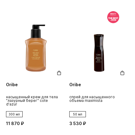
Oribe
Oribe
насыщенный крем для тела
спрей для насыщенного
"лазурный берег" cote
объема maximista
d'azur
300 мл
50 мл
11 870 ₽
3 530 ₽