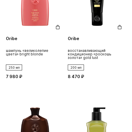
Oribe
Oribe
шампунь «великолепие
восстанавливающий
цвета» bright blonde
кондиционер «роскошь
золота» gold lust
250 мл
200 мл
7 980 ₽
8 470 ₽