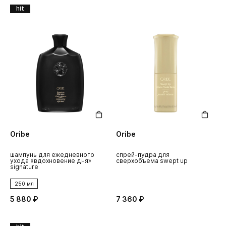
hit
Oribe
Oribe
шампунь для ежедневного
спрей-пудра для
ухода «вдохновение дня»
сверхобъема swept up
signature
250 мл
5 880 ₽
7 360 ₽