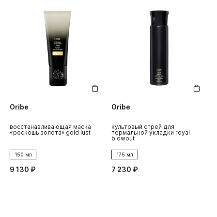
Oribe
Oribe
восстанавливающая маска
культовый спрей для
«роскошь золота» gold lust
термальной укладки royal
blowout
150 мл
175 мл
9 130 ₽
7 230 ₽