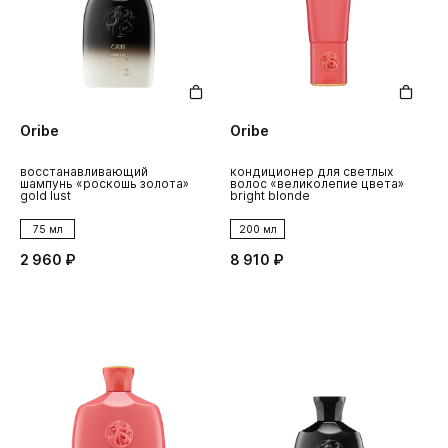
Oribe
Oribe
восстанавливающий
кондиционер для светлых
шампунь «роскошь золота»
волос «великолепие цвета»
gold lust
bright blonde
75 мл
200 мл
2 960 ₽
8 910 ₽