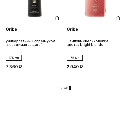
Oribe
Oribe
универсальный спрей-уход
шампунь «великолепие
"невидимая защита"
цвета» bright blonde
175 мл
75 мл
7 360 ₽
2 940 ₽
1
2
3
4
5