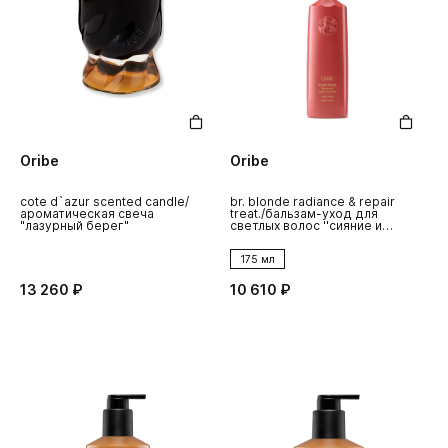
Oribe
Oribe
cote d`azur scented candle/
br. blonde radiance & repair
ароматическая свеча
treat./бальзам-уход для
"лазурный берег"
светлых волос ''сияние и
восстановление''
175 мл
13 260 ₽
10 610 ₽