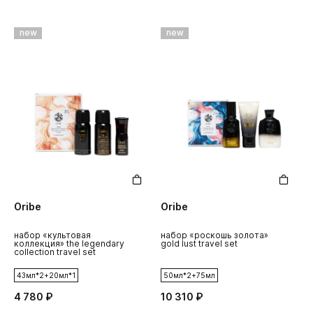
new
new
Oribe
Oribe
набор «культовая
набор «роскошь золота»
коллекция» the legendary
gold lust travel set
collection travel set
43мл*2+20мл*1
50мл*2+75мл
4 780 ₽
10 310 ₽