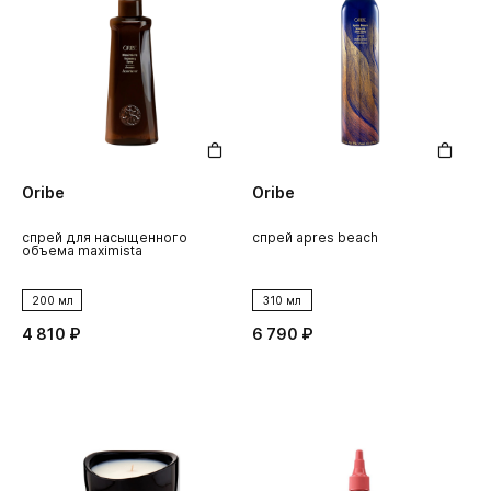
Oribe
Oribe
спрей для насыщенного
спрей apres beach
объема maximista
200 мл
310 мл
4 810 ₽
6 790 ₽