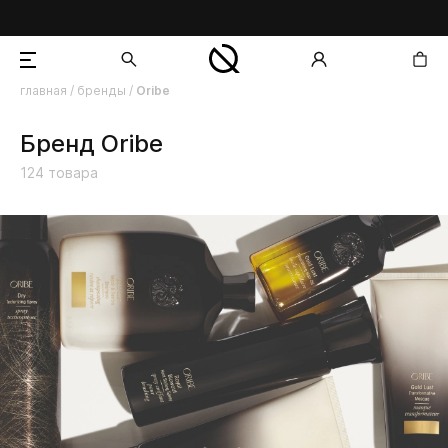
главная
/
бренды
/
Oribe
добавлен в корзину
Бренд Oribe
124
товара