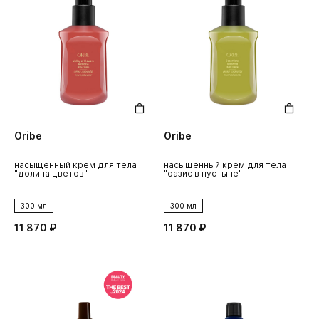
Oribe
Oribe
насыщенный крем для тела
насыщенный крем для тела
"долина цветов"
"оазис в пустыне"
300 мл
300 мл
11 870 ₽
11 870 ₽