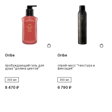
Oribe
Oribe
пробуждающий гель для
спрей-мусс "текстура и
душа "долина цветов"
фиксация"
300 мл
300 мл
8 470 ₽
6 790 ₽