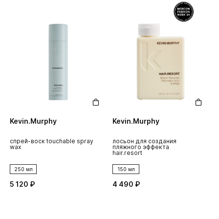
Kevin.Murphy
Kevin.Murphy
спрей-воск touchable spray
лосьон для создания
wax
пляжного эффекта
hair.resort
250 мл
150 мл
5 120 ₽
4 490 ₽