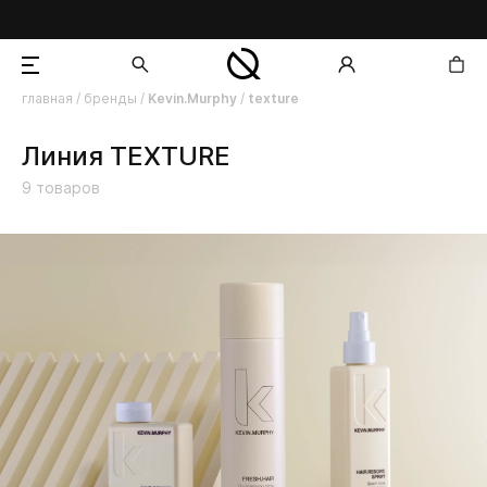
главная
/
бренды
/
Kevin.Murphy
/
texture
добавлен в корзину
Линия TEXTURE
9
товаров