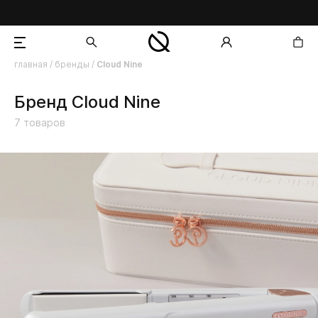
главная
/
бренды
/
Cloud Nine
добавлен в корзину
Бренд Cloud Nine
7
товаров