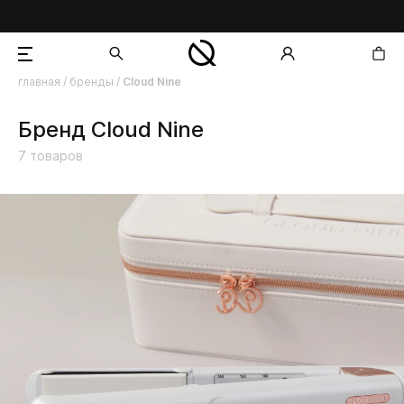
главная
/
бренды
/
Cloud Nine
добавлен в корзину
Бренд Cloud Nine
7
товаров