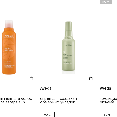
new
Aveda
Aveda
й гель для волос
спрей для создания
кондицио
сле загара sun
объемных укладок
объема
100 мл
150 мл