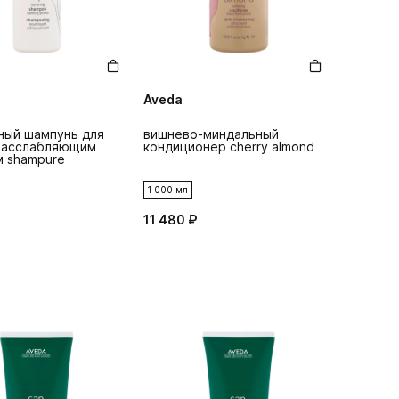
Aveda
ный шампунь для
вишнево-миндальный
расслабляющим
кондиционер cherry almond
 shampure
1 000 мл
11 480 ₽