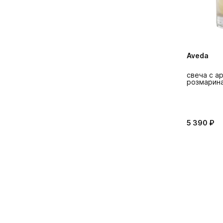
Aveda
свеча с а
розмарина
5 390 ₽