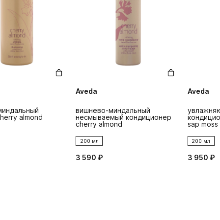
Aveda
Aveda
миндальный
вишнево-миндальный
увлажня
herry almond
несмываемый кондиционер
кондицио
cherry almond
sap moss
200 мл
200 мл
3 590 ₽
3 950 ₽