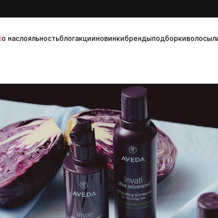
t
о нас
лояльность
блог
акции
новинки
бренды
подборки
волосы
л