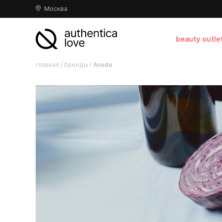
Москва
beauty outle
главная
/
бренды
/
Aveda