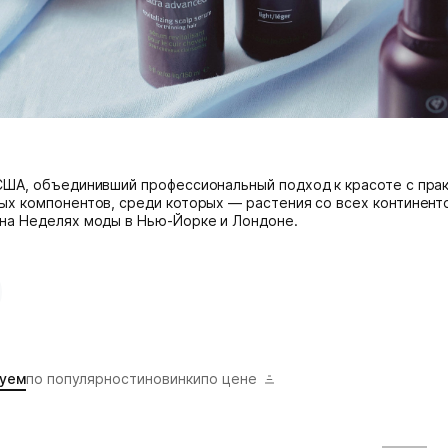
США, объединивший профессиональный подход к красоте с прак
ых компонентов, среди которых — растения со всех континенто
на Неделях моды в Нью-Йорке и Лондоне.
уем
по популярности
новинки
по цене