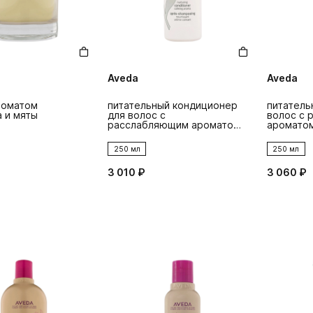
Aveda
Aveda
роматом
питательный кондиционер
питатель
 и мяты
для волос с
волос с 
расслабляющим ароматом
ароматом
shampure
250 мл
250 мл
3 010 ₽
3 060 ₽