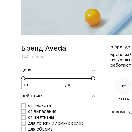
Бренд Aveda
о бренде
Бренд из 
144
товара
натуральн
работают 
цена
от
до
действие
назад
от перхоти
от выпадения
рекоменд
от желтизны
для тонких и ломких волос
для объема