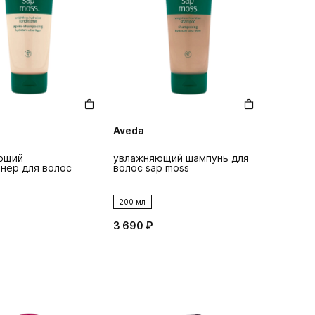
Aveda
ющий
увлажняющий шампунь для
нер для волос
волос sap moss
200 мл
3 690 ₽