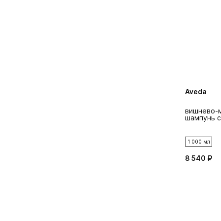
Aveda
вишнево-
шампунь c
1 000 мл
8 540 ₽