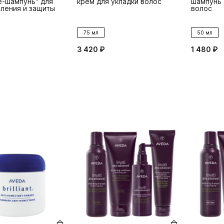
е-шампунь" для
крем для укладки волос
шампунь 
ления и защиты
волос
75 мл
50 мл
3 420 ₽
1 480 ₽