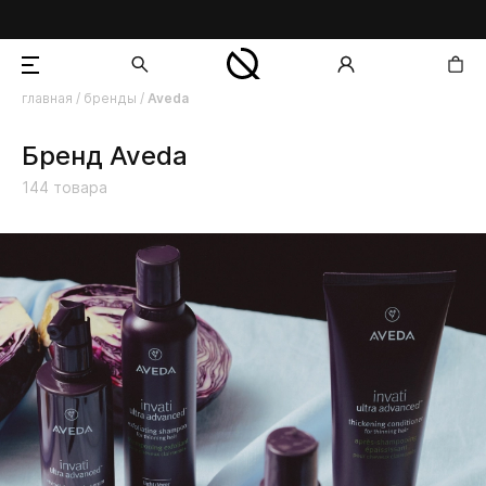
главная
/
бренды
/
Aveda
добавлен в корзину
Бренд Aveda
144
товара