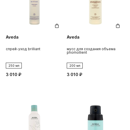
Aveda
Aveda
спрей-уход brilliant
мусс для создания объема
phomollient
250 мл
200 мл
3 010 ₽
3 010 ₽