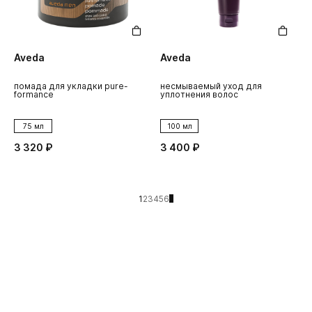
Aveda
Aveda
помада для укладки pure-
несмываемый уход для
formance
уплотнения волос
75 мл
100 мл
3 320 ₽
3 400 ₽
1
2
3
4
5
6