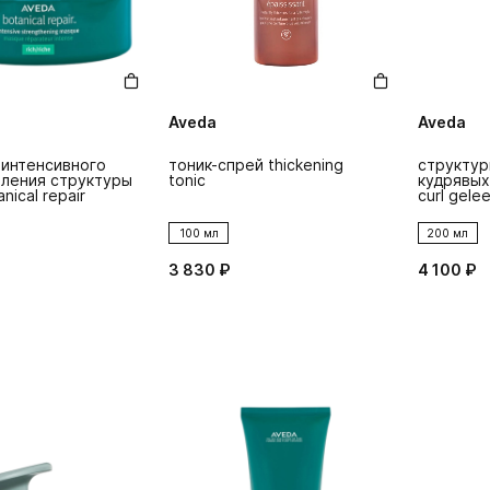
Aveda
Aveda
 интенсивного
тоник-спрей thickening
структур
ления структуры
tonic
кудрявых 
nical repair
curl gele
100 мл
200 мл
3 830 ₽
4 100 ₽