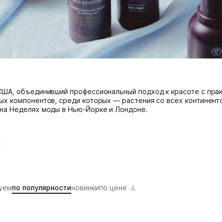
США, объединивший профессиональный подход к красоте с прак
ых компонентов, среди которых — растения со всех континенто
на Неделях моды в Нью-Йорке и Лондоне.
уем
по популярности
новинки
по цене