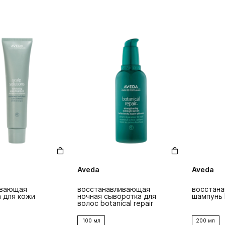
Aveda
Aveda
вающая
восстанавливающая
восстан
 для кожи
ночная сыворотка для
шампунь b
волос botanical repair
100 мл
200 мл