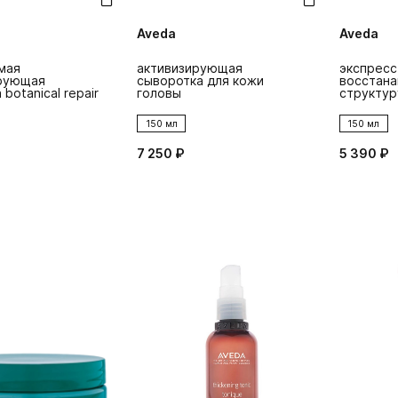
Aveda
Aveda
мая
активизирующая
экспресс
рующая
сыворотка для кожи
восстан
botanical repair
головы
структур
150 мл
150 мл
7 250 ₽
5 390 ₽