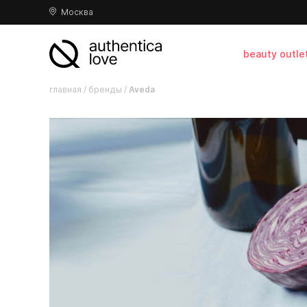
Москва
beauty outle
главная
/
бренды
/
Aveda