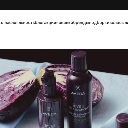
t
о нас
лояльность
блог
акции
новинки
бренды
подборки
волосы
л