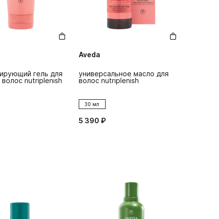
Aveda
ирующий гель для
универсальное масло для
волос nutriplenish
волос nutriplenish
e
30 мл
5 390 ₽