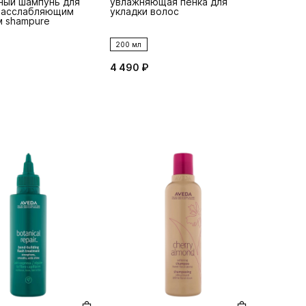
ный шампунь для
увлажняющая пенка для
расслабляющим
укладки волос
 shampure
200 мл
4 490 ₽