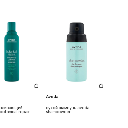
Aveda
авливающий
сухой шампунь aveda
otanical repair
shampowder