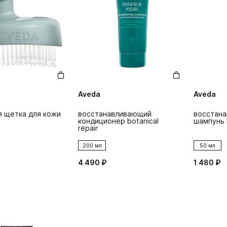
Aveda
Aveda
 щетка для кожи
восстанавливающий
восстан
кондиционер botanical
шампунь b
repair
200 мл
50 мл
4 490 ₽
1 480 ₽