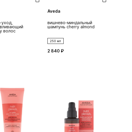
Aveda
-уход,
вишнево-миндальный
авливающий
шампунь cherry almond
у волос
250 мл
2 840 ₽