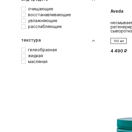
очищающие
Aveda
восстанавливающие
увлажняющие
несмывае
расслабляющие
регенери
сыворотка 
текстура
100 мл
гелеобразная
4 490 ₽
жидкая
масляная