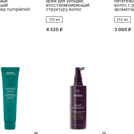
мый
крем для укладки,
питатель
щий
восстанавливающий
волос с 
р nutriplenish
структуру волос
ароматом
150 мл
250 мл
4 320 ₽
3 060 ₽