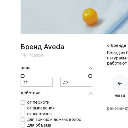
Бренд Aveda
о бренде
Бренд из 
144
товара
натуральн
работают 
цена
от
до
действие
назад
от перхоти
от выпадения
рекоменд
от желтизны
для тонких и ломких волос
для объема