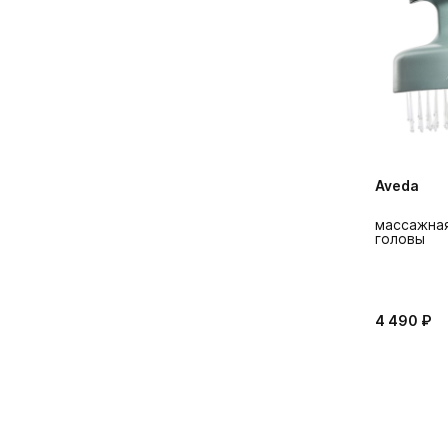
Aveda
массажная
головы
4 490 ₽