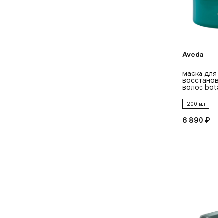
Aveda
маска для
восстанов
волос bota
200 мл
6 890 ₽