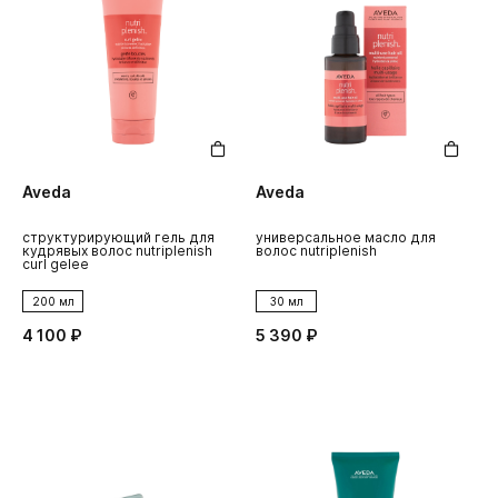
Aveda
Aveda
структурирующий гель для
универсальное масло для
кудрявых волос nutriplenish
волос nutriplenish
curl gelee
200 мл
30 мл
4 100 ₽
5 390 ₽