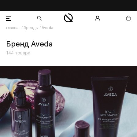
главная
/
бренды
/
Aveda
добавлен в корзину
Бренд Aveda
144
товара