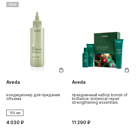
new
Aveda
Aveda
кондиционер для придания
праздничный набор bonds of
объема
brilliance: botanical repair
strengthening essentials
150 мл
4 030 ₽
11 290 ₽