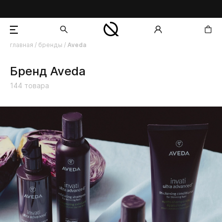
главная
/
бренды
/
Aveda
добавлен в корзину
Бренд Aveda
144
товара